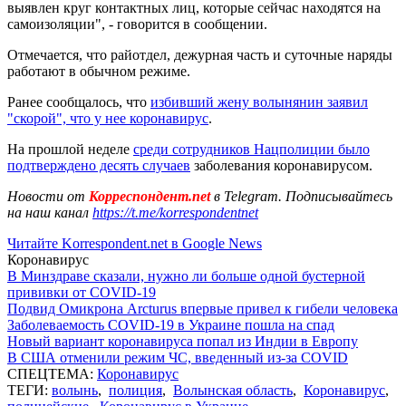
выявлен круг контактных лиц, которые сейчас находятся на
самоизоляции", - говорится в сообщении.
Отмечается, что райотдел, дежурная часть и суточные наряды
работают в обычном режиме.
Ранее сообщалось, что
избивший жену волынянин заявил
"скорой", что у нее коронавирус
.
На прошлой неделе
среди сотрудников Нацполиции было
подтверждено десять случаев
заболевания коронавирусом.
Новости от
Корреспондент.net
в Telegram. Подписывайтесь
на наш канал
https://t.me/korrespondentnet
Читайте Korrespondent.net в Google News
Коронавирус
В Минздраве сказали, нужно ли больше одной бустерной
прививки от COVID-19
Подвид Омикрона Arcturus впервые привел к гибели человека
Заболеваемость COVID-19 в Украине пошла на спад
Новый вариант коронавируса попал из Индии в Европу
В США отменили режим ЧС, введенный из-за COVID
СПЕЦТЕМА:
Коронавирус
ТЕГИ:
волынь
,
полиция
,
Волынская область
,
Коронавирус
,