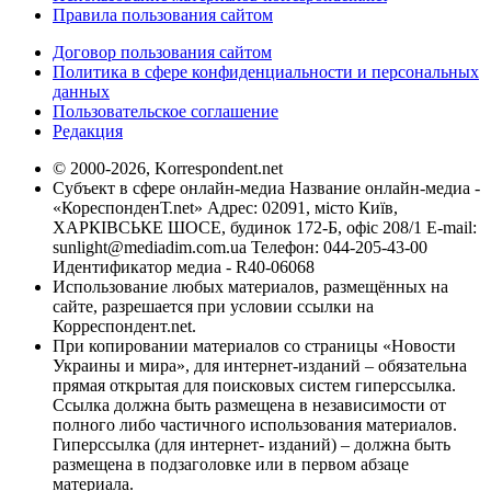
Правила пользования сайтом
Договор пользования сайтом
Политика в сфере конфиденциальности и персональных
данных
Пользовательское соглашение
Редакция
© 2000-2026, Korrespondent.net
Субъект в сфере онлайн-медиа Название онлайн-медиа -
«КореспонденТ.net» Адрес: 02091, місто Київ,
ХАРКІВСЬКЕ ШОСЕ, будинок 172-Б, офіс 208/1 E-mail:
sunlight@mediadim.com.ua
Телефон: 044-205-43-00
Идентификатор медиа - R40-06068
Использование любых материалов, размещённых на
сайте, разрешается при условии ссылки на
Корреспондент.net.
При копировании материалов со страницы «Новости
Украины и мира», для интернет-изданий – обязательна
прямая открытая для поисковых систем гиперссылка.
Ссылка должна быть размещена в независимости от
полного либо частичного использования материалов.
Гиперссылка (для интернет- изданий) – должна быть
размещена в подзаголовке или в первом абзаце
материала.