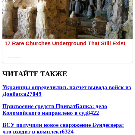
ЧИТАЙТЕ ТАКЖЕ
Украинцы определились насчет вывода войск из
Донбасса
27049
Присвоение средств ПриватБанка: дело
Коломойского направлено в суд
8422
ВСУ получили новое снаряжение Бундесвера:
что входит в комплект
6324