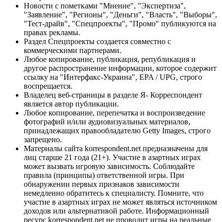
Новости с пометками "Мнение", "Экспертиза",
"Заявление", "Регионы", "Деньги", "Власть", "Выборы",
"Тест-драйв", "Спецпроекты", "Промо" публикуются на
правах рекламы.
Раздел Спецпроекты создается совместно с
коммерческими партнерами.
Любое копирование, публикация, републикация и
другое распространение информации, которое содержит
ссылку на "Интерфакс-Украина", EPA / UPG, строго
воспрещается.
Владелец веб-страницы в разделе Я- Корреспондент
является автор публикации.
Любое копирование, перепечатка и воспроизведение
фотографий и/или аудиовизуальных материалов,
принадлежащих правообладателю Getty Images, строго
запрещено.
Материалы сайта korrespondent.net предназначены для
лиц старше 21 года (21+). Участие в азартных играх
может вызвать игровую зависимость. Соблюдайте
правила (принципы) ответственной игры. При
обнаружении первых признаков зависимости
немедленно обратитесь к специалисту. Помните, что
участие в азартных играх не может являться источником
доходов или альтернативой работе. Информационный
ресурс korrespondent.net не проводит игры на реальные