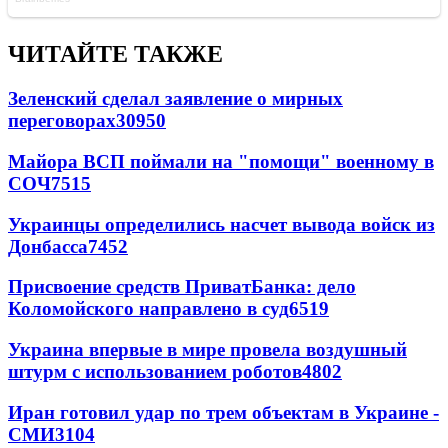
ЧИТАЙТЕ ТАКЖЕ
Зеленский сделал заявление о мирных
переговорах
30950
Майора ВСП поймали на "помощи" военному в
СОЧ
7515
Украинцы определились насчет вывода войск из
Донбасса
7452
Присвоение средств ПриватБанка: дело
Коломойского направлено в суд
6519
Украина впервые в мире провела воздушный
штурм с использованием роботов
4802
Иран готовил удар по трем объектам в Украине -
СМИ
3104