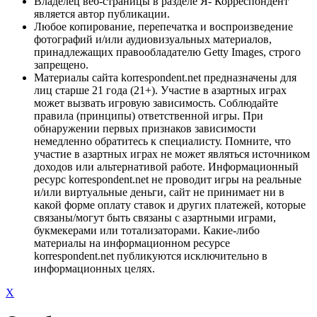
Владелец веб-страницы в разделе Я- Корреспондент
является автор публикации.
Любое копирование, перепечатка и воспроизведение
фотографий и/или аудиовизуальных материалов,
принадлежащих правообладателю Getty Images, строго
запрещено.
Материалы сайта korrespondent.net предназначены для
лиц старше 21 года (21+). Участие в азартных играх
может вызвать игровую зависимость. Соблюдайте
правила (принципы) ответственной игры. При
обнаружении первых признаков зависимости
немедленно обратитесь к специалисту. Помните, что
участие в азартных играх не может являться источником
доходов или альтернативой работе. Информационный
ресурс korrespondent.net не проводит игры на реальные
и/или виртуальные деньги, сайт не принимает ни в
какой форме оплату ставок и других платежей, которые
связаны/могут быть связаны с азартными играми,
букмекерами или тотализаторами. Какие-либо
материалы на информационном ресурсе
korrespondent.net публикуются исключительно в
информационных целях.
X