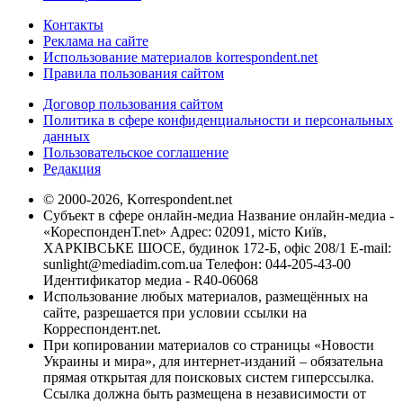
Контакты
Реклама на сайте
Использование материалов korrespondent.net
Правила пользования сайтом
Договор пользования сайтом
Политика в сфере конфиденциальности и персональных
данных
Пользовательское соглашение
Редакция
© 2000-2026, Korrespondent.net
Субъект в сфере онлайн-медиа Название онлайн-медиа -
«КореспонденТ.net» Адрес: 02091, місто Київ,
ХАРКІВСЬКЕ ШОСЕ, будинок 172-Б, офіс 208/1 E-mail:
sunlight@mediadim.com.ua
Телефон: 044-205-43-00
Идентификатор медиа - R40-06068
Использование любых материалов, размещённых на
сайте, разрешается при условии ссылки на
Корреспондент.net.
При копировании материалов со страницы «Новости
Украины и мира», для интернет-изданий – обязательна
прямая открытая для поисковых систем гиперссылка.
Ссылка должна быть размещена в независимости от