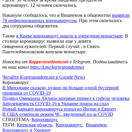
коронавирус, 12 человек скончались.
Накануне сообщалось, что в Вишневом в общежитии
выявили
78 инфицированных коронавирусом
. При этом скончались
два сотрудника общежития.
Также
в Киеве коронавирус нашли в очередном монастыре
. В
столице коронавирус выявили еще у девяти
священнослужителей. Первый случай - в Свято-
Пантелеймоновском женском монастыре.
Новости от
Корреспондент.net
в Telegram. Подписывайтесь
на наш канал
https://t.me/korrespondentnet
Читайте Korrespondent.net в Google News
Коронавирус
В Минздраве сказали, нужно ли больше одной бустерной
прививки от COVID-19
Подвид Омикрона Arcturus впервые привел к гибели человека
Заболеваемость COVID-19 в Украине пошла на спад
Новый вариант коронавируса попал из Индии в Европу
В США отменили режим ЧС, введенный из-за COVID
СПЕЦТЕМА:
Коронавирус
ТЕГИ:
Киевская область
,
Коронавирус
,
Вишневое
,
Коронавирус в Украине