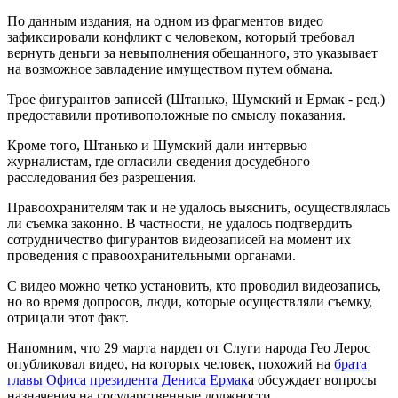
По данным издания, на одном из фрагментов видео
зафиксировали конфликт с человеком, который требовал
вернуть деньги за невыполнения обещанного, это указывает
на возможное завладение имуществом путем обмана.
Трое фигурантов записей (Штанько, Шумский и Ермак - ред.)
предоставили противоположные по смыслу показания.
Кроме того, Штанько и Шумский дали интервью
журналистам, где огласили сведения досудебного
расследования без разрешения.
Правоохранителям так и не удалось выяснить, осуществлялась
ли съемка законно. В частности, не удалось подтвердить
сотрудничество фигурантов видеозаписей на момент их
проведения с правоохранительными органами.
С видео можно четко установить, кто проводил видеозапись,
но во время допросов, люди, которые осуществляли съемку,
отрицали этот факт.
Напомним, что 29 марта нардеп от Слуги народа Гео Лерос
опубликовал видео, на которых человек, похожий на
брата
главы Офиса президента Дениса Ермак
а обсуждает вопросы
назначения на государственные должности.