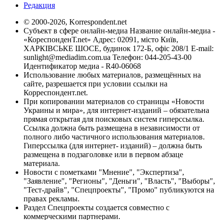
Редакция
© 2000-2026, Korrespondent.net
Субъект в сфере онлайн-медиа Название онлайн-медиа -
«КореспонденТ.net» Адрес: 02091, місто Київ,
ХАРКІВСЬКЕ ШОСЕ, будинок 172-Б, офіс 208/1 E-mail:
sunlight@mediadim.com.ua
Телефон: 044-205-43-00
Идентификатор медиа - R40-06068
Использование любых материалов, размещённых на
сайте, разрешается при условии ссылки на
Корреспондент.net.
При копировании материалов со страницы «Новости
Украины и мира», для интернет-изданий – обязательна
прямая открытая для поисковых систем гиперссылка.
Ссылка должна быть размещена в независимости от
полного либо частичного использования материалов.
Гиперссылка (для интернет- изданий) – должна быть
размещена в подзаголовке или в первом абзаце
материала.
Новости с пометками "Мнение", "Экспертиза",
"Заявление", "Регионы", "Деньги", "Власть", "Выборы",
"Тест-драйв", "Спецпроекты", "Промо" публикуются на
правах рекламы.
Раздел Спецпроекты создается совместно с
коммерческими партнерами.