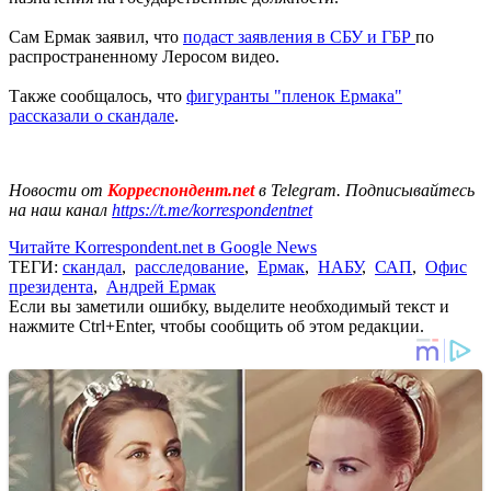
Сам Ермак заявил, что
подаст заявления в СБУ и ГБР
по
распространенному Леросом видео.
Также сообщалось, что
фигуранты "пленок Ермака"
рассказали о скандале
.
Новости от
Корреспондент.net
в Telegram. Подписывайтесь
на наш канал
https://t.me/korrespondentnet
Читайте Korrespondent.net в Google News
ТЕГИ:
скандал
,
расследование
,
Ермак
,
НАБУ
,
САП
,
Офис
президента
,
Андрей Ермак
Если вы заметили ошибку, выделите необходимый текст и
нажмите Ctrl+Enter, чтобы сообщить об этом редакции.