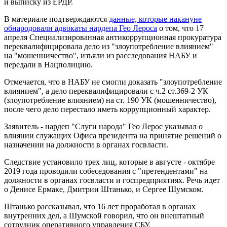
и выписку из ЕРДР.
В материале подтверждаются
данные, которые накануне
обнародовали адвокаты нардепа Гео Лероса
о том, что 17
апреля Специализированная антикоррупционная прокуратура
переквалифицировала дело из "злоупотребление влиянием"
на "мошенничество", изъяли из расследования НАБУ и
передали в Нацполицию.
Отмечается, что в НАБУ не смогли доказать "злоупотребление
влиянием", а дело переквалифицировали с ч.2 ст.369-2 УК
(злоупотребление влиянием) на ст. 190 УК (мошенничество),
после чего дело перестало иметь коррупционный характер.
Заявитель - нардеп "Слуги народа" Гео Лерос указывал о
влиянии служащих Офиса президента на принятие решений о
назначении на должности в органах госвласти.
Следствие установило трех лиц, которые в августе - октябре
2019 года проводили собеседования с "претендентами" на
должности в органах госвласти и госпредприятиях. Речь идет
о Денисе Ермаке, Дмитрии Штанько, и Сергее Шумском.
Штанько рассказывал, что 16 лет проработал в органах
внутренних дел, а Шумской говорил, что он внештатный
сотрудник оперативного управления СБУ.