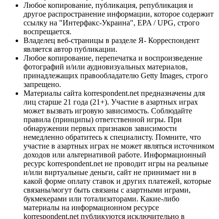
Любое копирование, публикация, републикация и
другое распространение информации, которое содержит
ссылку на "Интерфакс-Украина", EPA / UPG, строго
воспрещается.
Владелец веб-страницы в разделе Я- Корреспондент
является автор публикации.
Любое копирование, перепечатка и воспроизведение
фотографий и/или аудиовизуальных материалов,
принадлежащих правообладателю Getty Images, строго
запрещено.
Материалы сайта korrespondent.net предназначены для
лиц старше 21 года (21+). Участие в азартных играх
может вызвать игровую зависимость. Соблюдайте
правила (принципы) ответственной игры. При
обнаружении первых признаков зависимости
немедленно обратитесь к специалисту. Помните, что
участие в азартных играх не может являться источником
доходов или альтернативой работе. Информационный
ресурс korrespondent.net не проводит игры на реальные
и/или виртуальные деньги, сайт не принимает ни в
какой форме оплату ставок и других платежей, которые
связаны/могут быть связаны с азартными играми,
букмекерами или тотализаторами. Какие-либо
материалы на информационном ресурсе
korrespondent.net публикуются исключительно в