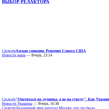
ВЫБОР РЕДАКТОРА
Сюжет
Адские санкции. Решение Сената США
Новости мира
— Вчера, 23:14
Сюжет
"Охотиться на лучника, а не на стрелу". Как Украи
Новости Украины
— Вчера, 16:38
Сюжет
Загадочный звук напугал Москву: что это было