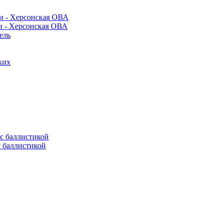
и - Херсонская ОВА
ель
ких
с баллистикой