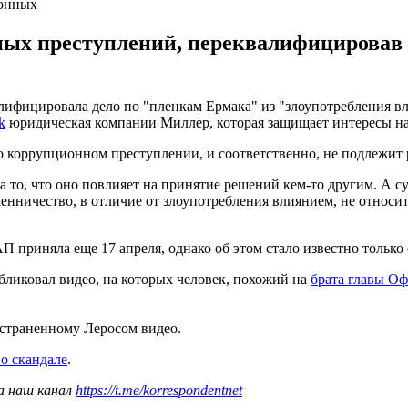
ионных
ых преступлений, переквалифицировав 
ифицировала дело по "пленкам Ермака" из "злоупотребления в
k
юридическая компании Миллер, которая защищает интересы нар
 о коррупционном преступлении, и соответственно, не подлежи
а то, что оно повлияет на принятие решений кем-то другим. А с
енничество, в отличие от злоупотребления влиянием, не относи
приняла еще 17 апреля, однако об этом стало известно только 
бликовал видео, на которых человек, похожий на
брата главы Оф
страненному Леросом видео.
о скандале
.
а наш канал
https://t.me/korrespondentnet