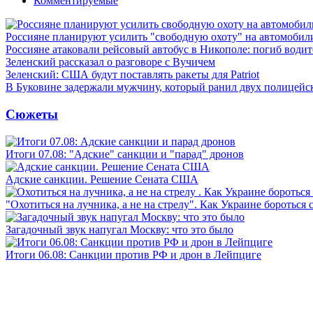
Комментируемые
Россияне планируют усилить "свободную охоту" на автомобил
Россияне атаковали рейсовый автобус в Никополе: погиб водит
Зеленский рассказал о разговоре с Вучичем
Зеленский: США будут поставлять ракеты для Patriot
В Буковине задержали мужчину, который ранил двух полицейс
Сюжеты
Итоги 07.08: "Адские" санкции и "парад" дронов
Адские санкции. Решение Сената США
"Охотиться на лучника, а не на стрелу". Как Украине бороться 
Загадочный звук напугал Москву: что это было
Итоги 06.08: Санкции против РФ и дрон в Лейпциге