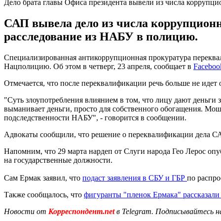
Дело брата главы Офиса президента вывели из числа коррупц
САП вывела дело из числа коррупционн
расследование из НАБУ в полицию.
Специализированная антикоррупционная прокуратура переквал
Нацполицию. Об этом в четверг, 23 апреля, сообщает в
Faceboo
Отмечается, что после переквалификации речь больше не идет
"Суть злоупотребления влиянием в том, что лицу дают деньги з
выманивает деньги, просто для собственного обогащения. Мош
подследственности НАБУ", - говорится в сообщении.
Адвокаты сообщили, что решение о переквалификации дела САП 
Напомним, что 29 марта нардеп от Слуги народа Гео Лерос опу
на государственные должности.
Сам Ермак заявил, что
подаст заявления в СБУ и ГБР
по распро
Также сообщалось, что
фигуранты "пленок Ермака" рассказали 
Новости от
Корреспондент.net
в Telegram. Подписывайтесь н