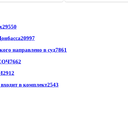
х
29550
Донбасса
20997
кого направлено в суд
7861
 СОЧ
7662
И
2912
 входит в комплект
2543