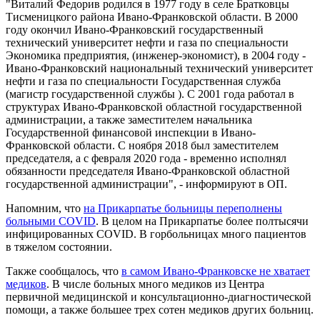
"Виталий Федорив родился в 1977 году в селе Братковцы
Тисменицкого района Ивано-Франковской области. В 2000
году окончил Ивано-Франковский государственный
технический университет нефти и газа по специальности
Экономика предприятия, (инженер-экономист), в 2004 году -
Ивано-Франковский национальный технический университет
нефти и газа по специальности Государственная служба
(магистр государственной службы ). С 2001 года работал в
структурах Ивано-Франковской областной государственной
администрации, а также заместителем начальника
Государственной финансовой инспекции в Ивано-
Франковской области. С ноября 2018 был заместителем
председателя, а с февраля 2020 года - временно исполнял
обязанности председателя Ивано-Франковской областной
государственной администрации", - информируют в ОП.
Напомним, что
на Прикарпатье больницы переполнены
больными COVID
. В целом на Прикарпатье более полтысячи
инфицированных COVID. В горбольницах много пациентов
в тяжелом состоянии.
Также сообщалось, что
в самом Ивано-Франковске не хватает
медиков
. В числе больных много медиков из Центра
первичной медицинской и консультационно-диагностической
помощи, а также большее трех сотен медиков других больниц.