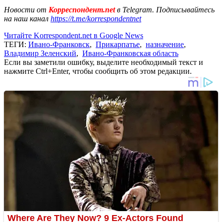
Новости от
Корреспондент.net
в Telegram. Подписывайтесь
на наш канал
https://t.me/korrespondentnet
Читайте Korrespondent.net в Google News
ТЕГИ:
Ивано-Франковск
,
Прикарпатье
,
назначение
,
Владимир Зеленский
,
Ивано-Франковская область
Если вы заметили ошибку, выделите необходимый текст и
нажмите Ctrl+Enter, чтобы сообщить об этом редакции.