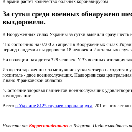
В армии растет количество больных коронавирусом
За сутки среди военных обнаружено шес
выздоровели.
В Вооруженных силах Украины за сутки выявили сразу шесть н
"По состоянию на 07:00 25 апреля в Вооруженных силах Укра
период пандемии выздоровели 18 человек и 2 летальных случая
На изоляции находится 328 человек. У 33 военных изоляция за
Из щести зараженных за минувшие сутки четверо находятся 
госпиталь - двое военнослужащих, Надворнянская центральная
Ивано-Франковской областях.
"Состояние здоровья пациентов-военнослужащих удовлетворите
командовании.
Всего
в Украине 8125 случаев коронавируса
, 201 из них летал
Новости от
Корреспондент.net
в Telegram. Подписывайтесь н