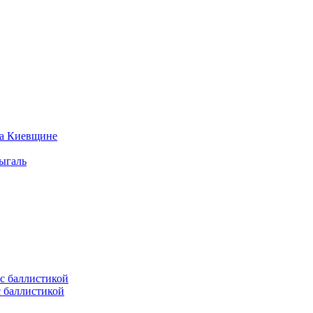
на Киевщине
ыгаль
с баллистикой