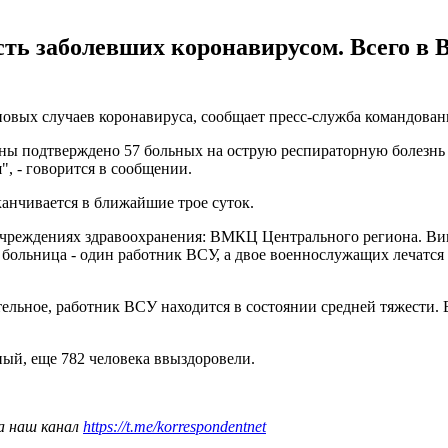
ть заболевших коронавирусом. Всего в ВС
овых случаев коронавируса, сообщает пресс-служба командован
ины подтверждено 57 больных на острую респираторную болезн
", - говорится в сообщении.
канчивается в ближайшие трое суток.
в учреждениях здравоохранения: ВМКЦ Центрального региона. 
 больница - один работник ВСУ, а двое военнослужащих лечатс
льное, работник ВСУ находится в состоянии средней тяжести. В
ьный, еще 782 человека ввыздоровели.
а наш канал
https://t.me/korrespondentnet