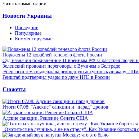
Читать комментарии
Новости Украины
Последние
Популярные
Комментируемые
Поражены 12 кораблей теневого флота России
Суд назначил пожизненное 11 военным РФ за расстрел людей 
Зеленский проводит переговоры с Вучичем в Белграде
Энергосистема выдержала рекордную августовскую жару - Шм
Генштаб подтвердил удары по двум НПЗ в России
Сюжеты
Итоги 07.08: "Адские" санкции и "парад" дронов
Адские санкции. Решение Сената США
"Охотиться на лучника, а не на стрелу". Как Украине бороться 