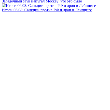
Загадочный звук напугал Москву: что это было
Итоги 06.08: Санкции против РФ и дрон в Лейпциге