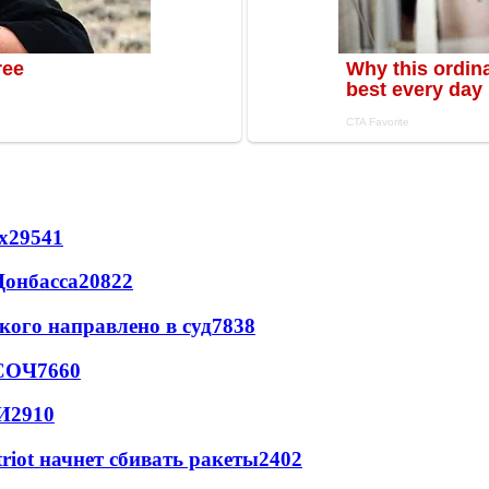
х
29541
Донбасса
20822
кого направлено в суд
7838
 СОЧ
7660
И
2910
triot начнет сбивать ракеты
2402