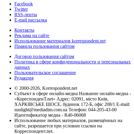
Facebook
Twitter
RSS-ленты
E-mail рассылка
Контакты
Реклама на сайте
Использование материалов korrespondent.net
Правила пользования сайтом
Договор пользования сайтом
Политика в сфере конфиденциальности и персональных
данных
Пользовательское соглашение
Редакция
© 2000-2026, Korrespondent.net
Субъект в сфере онлайн-медиа Название онлайн-медиа -
«КореспонденТ.net» Адрес: 02091, місто Київ,
ХАРКІВСЬКЕ ШОСЕ, будинок 172-Б, офіс 208/1 E-mail:
sunlight@mediadim.com.ua
Телефон: 044-205-43-00
Идентификатор медиа - R40-06068
Использование любых материалов, размещённых на
сайте, разрешается при условии ссылки на
Корреспондент.net.