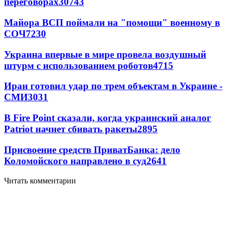
переговорах
30743
Майора ВСП поймали на "помощи" военному в
СОЧ
7230
Украина впервые в мире провела воздушный
штурм с использованием роботов
4715
Иран готовил удар по трем объектам в Украине -
СМИ
3031
В Fire Point сказали, когда украинский аналог
Patriot начнет сбивать ракеты
2895
Присвоение средств ПриватБанка: дело
Коломойского направлено в суд
2641
Читать комментарии