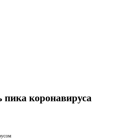
ь пика коронавируса
русом