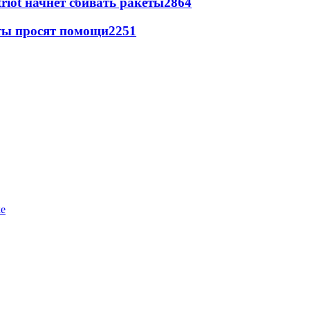
triot начнет сбивать ракеты
2864
сты просят помощи
2251
ке