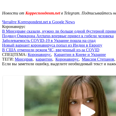
Новости от
Корреспондент.net
в Telegram. Подписывайтесь н
Читайте Korrespondent.net в Google News
Коронавирус
В Минздраве сказали, нужно ли больше одной бустерной прив
Подвид Омикрона Arcturus впервые привел к гибели человека
Заболеваемость COVID-19 в Украине пошла на спад
Новый вариант коронавируса попал из Индии в Европу
В США отменили режим ЧС, введенный из-за COVID
СПЕЦТЕМА:
Коронавирус
,
Карантин в Киеве и Украине
ТЕГИ:
Минздрав
,
карантин
,
Коронавирус
,
Максим Степанов
Если вы заметили ошибку, выделите необходимый текст и нажми