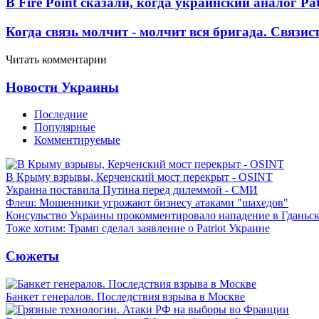
В Fire Point сказали, когда украинский аналог Pa
Когда связь молчит - молчит вся бригада. Связи
Читать комментарии
Новости Украины
Последние
Популярные
Комментируемые
В Крыму взрывы, Керченский мост перекрыт - OSINT
Украина поставила Путина перед дилеммой - СМИ
Флеш: Мошенники угрожают бизнесу атаками "шахедов"
Консульство Украины прокомментировало нападение в Гданьс
Тоже хотим: Трамп сделал заявление о Patriot Украине
Сюжеты
Банкет генералов. Последствия взрыва в Москве