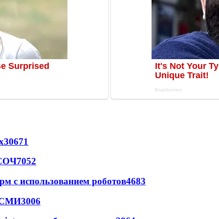
х
30671
 СОЧ
7052
рм с использованием роботов
4683
- СМИ
3006