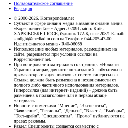
Пользовательское соглашение
Редакция
© 2000-2026, Korrespondent.net
Субъект в сфере онлайн-медиа Название онлайн-медиа -
«КореспонденТ.net» Адрес: 02091, місто Київ,
ХАРКІВСЬКЕ ШОСЕ, будинок 172-Б, офіс 208/1 E-mail:
sunlight@mediadim.com.ua
Телефон: 044-205-43-00
Идентификатор медиа - R40-06068
Использование любых материалов, размещённых на
сайте, разрешается при условии ссылки на
Корреспондент.net.
При копировании материалов со страницы «Новости
Украины и мира», для интернет-изданий – обязательна
прямая открытая для поисковых систем гиперссылка.
Ссылка должна быть размещена в независимости от
полного либо частичного использования материалов.
Гиперссылка (для интернет- изданий) – должна быть
размещена в подзаголовке или в первом абзаце
материала.
Новости с пометками "Мнение", "Экспертиза",
"Заявление", "Регионы", "Деньги", "Власть", "Выборы",
"Тест-драйв", "Спецпроекты", "Промо" публикуются на
правах рекламы.
Раздел Спецпроекты создается совместно с