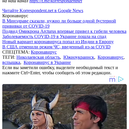
на наш канал
https://t.me/korrespondentnet
Читайте Korrespondent.net в Google News
Коронавирус
В Минздраве сказали, нужно ли больше одной бустерной
прививки от COVID-19
Подвид Омикрона Arcturus впервые привел к гибели человека
Заболеваемость COVID-19 в Украине пошла на спад
Новый вариант коронавируса попал из Индии в Европу
В США отменили режим ЧС, введенный из-за COVID
СПЕЦТЕМА:
Коронавирус
ТЕГИ:
Николаевская область
,
Южноукраинск
,
Коронавирус
,
вспышка
,
Коронавирус в Украине
Если вы заметили ошибку, выделите необходимый текст и
нажмите Ctrl+Enter, чтобы сообщить об этом редакции.