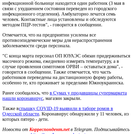
инфекционной больнице находится один работник (3 мая в
связи с ухудшением состояния переведен из городского
инфекционного отделения). Амбулаторно лечатся семь
человек. Контактные лица установлены и обследуются
методом ПЦР-тестов", - говорится в сообщении.
Отмечается, что на предприятии усилены все
противоэпидемические меры для нераспространения
заболеваемости среди персонала.
"С конца марта персонал ОП ЮУАЭС обязан придерживаться
масочного режима, ежедневно измерять температуру, а в
случае проявления симптомов ОРВИ – оставаться дома", -
говорится в сообщении. Также отмечается, что часть
работников переведены на дистанционную форму работы,
особенно те, кто проживает за пределами Южноукраинска.
Ранее сообщалось, что
в Сумах у продавщицы супермаркета
нашли коронавирус
, магазин закрыли.
Также в
спышку COVID-19 выявили в таборе ромов в
Одесской области
. Коронавирус обнаружили у 11 человек, из
которых пятеро - дети.
Новости от
Корреспондент.net
в Telegram. Подписывайтесь