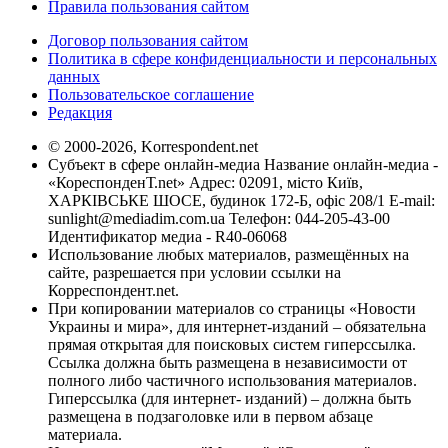
Правила пользования сайтом
Договор пользования сайтом
Политика в сфере конфиденциальности и персональных
данных
Пользовательское соглашение
Редакция
© 2000-2026, Korrespondent.net
Субъект в сфере онлайн-медиа Название онлайн-медиа -
«КореспонденТ.net» Адрес: 02091, місто Київ,
ХАРКІВСЬКЕ ШОСЕ, будинок 172-Б, офіс 208/1 E-mail:
sunlight@mediadim.com.ua
Телефон: 044-205-43-00
Идентификатор медиа - R40-06068
Использование любых материалов, размещённых на
сайте, разрешается при условии ссылки на
Корреспондент.net.
При копировании материалов со страницы «Новости
Украины и мира», для интернет-изданий – обязательна
прямая открытая для поисковых систем гиперссылка.
Ссылка должна быть размещена в независимости от
полного либо частичного использования материалов.
Гиперссылка (для интернет- изданий) – должна быть
размещена в подзаголовке или в первом абзаце
материала.