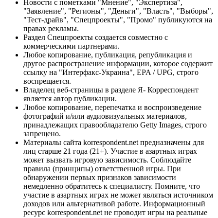
Новости с пометками "Мнение", "Экспертиза",
"Заявление", "Регионы", "Деньги", "Власть", "Выборы",
"Тест-драйв", "Спецпроекты", "Промо" публикуются на
правах рекламы.
Раздел Спецпроекты создается совместно с
коммерческими партнерами.
Любое копирование, публикация, републикация и
другое распространение информации, которое содержит
ссылку на "Интерфакс-Украина", EPA / UPG, строго
воспрещается.
Владелец веб-страницы в разделе Я- Корреспондент
является автор публикации.
Любое копирование, перепечатка и воспроизведение
фотографий и/или аудиовизуальных материалов,
принадлежащих правообладателю Getty Images, строго
запрещено.
Материалы сайта korrespondent.net предназначены для
лиц старше 21 года (21+). Участие в азартных играх
может вызвать игровую зависимость. Соблюдайте
правила (принципы) ответственной игры. При
обнаружении первых признаков зависимости
немедленно обратитесь к специалисту. Помните, что
участие в азартных играх не может являться источником
доходов или альтернативой работе. Информационный
ресурс korrespondent.net не проводит игры на реальные