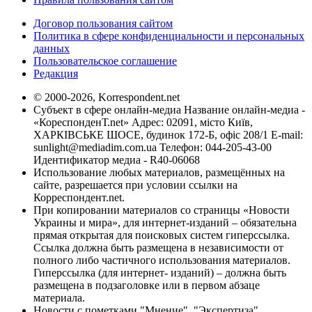
Договор пользования сайтом
Политика в сфере конфиденциальности и персональных
данных
Пользовательское соглашение
Редакция
© 2000-2026, Korrespondent.net
Субъект в сфере онлайн-медиа Название онлайн-медиа -
«КореспонденТ.net» Адрес: 02091, місто Київ,
ХАРКІВСЬКЕ ШОСЕ, будинок 172-Б, офіс 208/1 E-mail:
sunlight@mediadim.com.ua
Телефон: 044-205-43-00
Идентификатор медиа - R40-06068
Использование любых материалов, размещённых на
сайте, разрешается при условии ссылки на
Корреспондент.net.
При копировании материалов со страницы «Новости
Украины и мира», для интернет-изданий – обязательна
прямая открытая для поисковых систем гиперссылка.
Ссылка должна быть размещена в независимости от
полного либо частичного использования материалов.
Гиперссылка (для интернет- изданий) – должна быть
размещена в подзаголовке или в первом абзаце
материала.
Новости с пометками "Мнение", "Экспертиза",