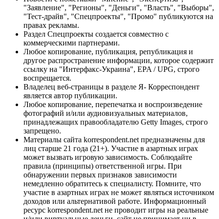
"Заявление", "Регионы", "Деньги", "Власть", "Выборы",
"Тест-драйв", "Спецпроекты", "Промо" публикуются на
правах рекламы.
Раздел Спецпроекты создается совместно с
коммерческими партнерами.
Любое копирование, публикация, републикация и
другое распространение информации, которое содержит
ссылку на "Интерфакс-Украина", EPA / UPG, строго
воспрещается.
Владелец веб-страницы в разделе Я- Корреспондент
является автор публикации.
Любое копирование, перепечатка и воспроизведение
фотографий и/или аудиовизуальных материалов,
принадлежащих правообладателю Getty Images, строго
запрещено.
Материалы сайта korrespondent.net предназначены для
лиц старше 21 года (21+). Участие в азартных играх
может вызвать игровую зависимость. Соблюдайте
правила (принципы) ответственной игры. При
обнаружении первых признаков зависимости
немедленно обратитесь к специалисту. Помните, что
участие в азартных играх не может являться источником
доходов или альтернативой работе. Информационный
ресурс korrespondent.net не проводит игры на реальные
и/или виртуальные деньги, сайт не принимает ни в