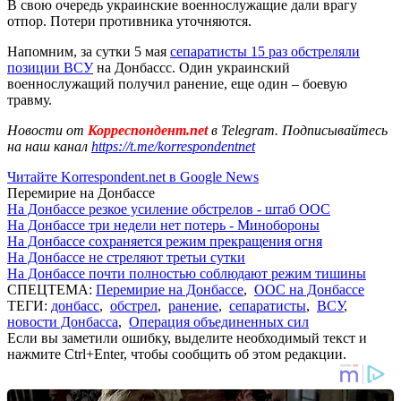
В свою очередь украинские военнослужащие дали врагу
отпор. Потери противника уточняются.
Напомним, за сутки 5 мая
сепаратисты 15 раз обстреляли
позиции ВСУ
на Донбассс. Один украинский
военнослужащий получил ранение, еще один – боевую
травму.
Новости от
Корреспондент.net
в Telegram. Подписывайтесь
на наш канал
https://t.me/korrespondentnet
Читайте Korrespondent.net в Google News
Перемирие на Донбассе
На Донбассе резкое усиление обстрелов - штаб ООС
На Донбассе три недели нет потерь - Минобороны
На Донбассе сохраняется режим прекращения огня
На Донбассе не стреляют третьи сутки
На Донбассе почти полностью соблюдают режим тишины
СПЕЦТЕМА:
Перемирие на Донбассе
,
ООС на Донбассе
ТЕГИ:
донбасс
,
обстрел
,
ранение
,
сепаратисты
,
ВСУ
,
новости Донбасса
,
Операция объединенных сил
Если вы заметили ошибку, выделите необходимый текст и
нажмите Ctrl+Enter, чтобы сообщить об этом редакции.