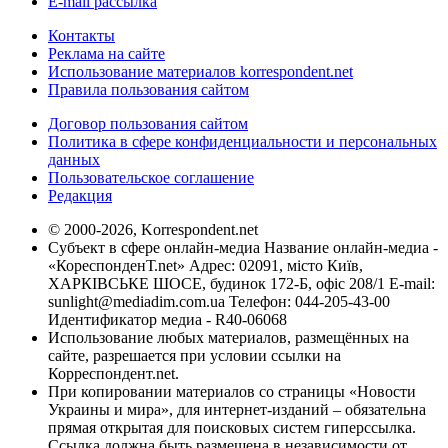
E-mail рассылка
Контакты
Реклама на сайте
Использование материалов korrespondent.net
Правила пользования сайтом
Договор пользования сайтом
Политика в сфере конфиденциальности и персональных
данных
Пользовательское соглашение
Редакция
© 2000-2026, Korrespondent.net
Субъект в сфере онлайн-медиа Название онлайн-медиа -
«КореспонденТ.net» Адрес: 02091, місто Київ,
ХАРКІВСЬКЕ ШОСЕ, будинок 172-Б, офіс 208/1 E-mail:
sunlight@mediadim.com.ua
Телефон: 044-205-43-00
Идентификатор медиа - R40-06068
Использование любых материалов, размещённых на
сайте, разрешается при условии ссылки на
Корреспондент.net.
При копировании материалов со страницы «Новости
Украины и мира», для интернет-изданий – обязательна
прямая открытая для поисковых систем гиперссылка.
Ссылка должна быть размещена в независимости от