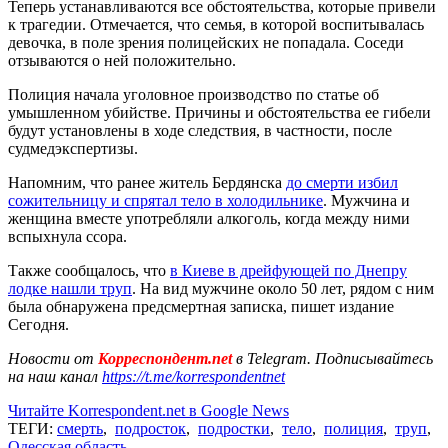
Теперь устанавливаются все обстоятельства, которые привели
к трагедии. Отмечается, что семья, в которой воспитывалась
девочка, в поле зрения полицейских не попадала. Соседи
отзываются о ней положительно.
Полиция начала уголовное производство по статье об
умышленном убийстве. Причины и обстоятельства ее гибели
будут установлены в ходе следствия, в частности, после
судмедэкспертизы.
Напомним, что ранее житель Бердянска
до смерти избил
сожительницу и спрятал тело в холодильнике
. Мужчина и
женщина вместе употребляли алкоголь, когда между ними
вспыхнула ссора.
Также сообщалось, что
в Киеве в дрейфующей по Днепру
лодке нашли труп
. На вид мужчине около 50 лет, рядом с ним
была обнаружена предсмертная записка, пишет издание
Сегодня.
Новости от
Корреспондент.net
в Telegram. Подписывайтесь
на наш канал
https://t.me/korrespondentnet
Читайте Korrespondent.net в Google News
ТЕГИ:
смерть
,
подросток
,
подростки
,
тело
,
полиция
,
труп
,
Одесская область