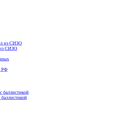
 из СИЗО
енных
е РФ
с баллистикой