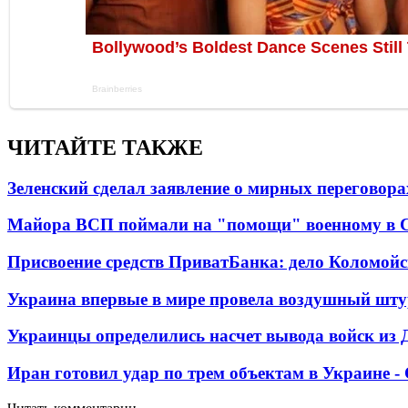
ЧИТАЙТЕ ТАКЖЕ
Зеленский сделал заявление о мирных переговора
Майора ВСП поймали на "помощи" военному в
Присвоение средств ПриватБанка: дело Коломойс
Украина впервые в мире провела воздушный шту
Украинцы определились насчет вывода войск из 
Иран готовил удар по трем объектам в Украине 