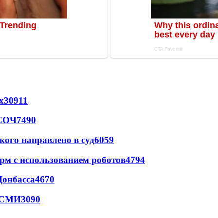
х
30911
 СОЧ
7490
кого направлено в суд
6059
рм с использованием роботов
4794
Донбасса
4670
- СМИ
3090