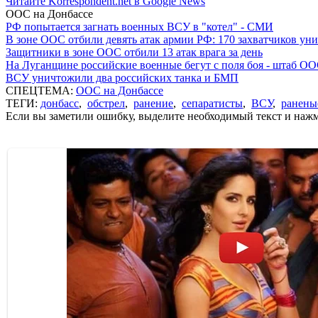
Читайте Korrespondent.net в Google News
ООС на Донбассе
РФ попытается загнать военных ВСУ в "котел" - СМИ
В зоне ООС отбили девять атак армии РФ: 170 захватчиков у
Защитники в зоне ООС отбили 13 атак врага за день
На Луганщине российские военные бегут с поля боя - штаб О
ВСУ уничтожили два российских танка и БМП
СПЕЦТЕМА:
ООС на Донбассе
ТЕГИ:
донбасс
,
обстрел
,
ранение
,
сепаратисты
,
ВСУ
,
ранены
Если вы заметили ошибку, выделите необходимый текст и нажми