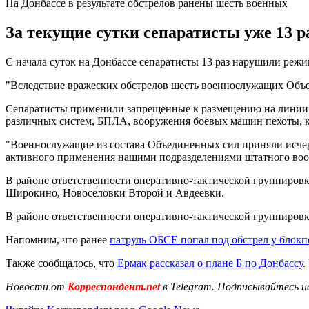
На Донбассе в результате обстрелов ранены шесть военных
За текущие сутки сепаратисты уже 13 
С начала суток на Донбассе сепаратисты 13 раз нарушили ре
"Вследствие вражеских обстрелов шесть военнослужащих Объе
Сепаратисты применили запрещенные к размещению на линии с
различных систем, БПЛА, вооружения боевых машин пехоты, к
"Военнослужащие из состава Объединенных сил приняли исчер
активного применения нашими подразделениями штатного воор
В районе ответственности оперативно-тактической группировк
Широкино, Новоселовки Второй и Авдеевки.
В районе ответственности оперативно-тактической группиров
Напомним, что ранее
патруль ОБСЕ попал под обстрел у блок
Также сообщалось, что
Ермак рассказал о плане Б по Донбассу
.
Новости от
Корреспондент.net
в Telegram. Подписывайтесь н