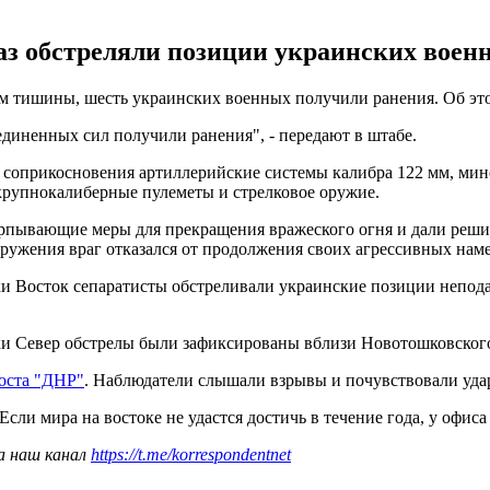
раз обстреляли позиции украинских воен
жим тишины, шесть украинских военных получили ранения. Об э
диненных сил получили ранения", - передают в штабе.
оприкосновения артиллерийские системы калибра 122 мм, мино
рупнокалиберные пулеметы и стрелковое оружие.
пывающие меры для прекращения вражеского огня и дали решит
ужения враг отказался от продолжения своих агрессивных наме
и Восток сепаратисты обстреливали украинские позиции непода
ки Север обстрелы были зафиксированы вблизи Новотошковского
поста "ДНР"
. Наблюдатели слышали взрывы и почувствовали удар
 Если мира на востоке не удастся достичь в течение года, у офиса
а наш канал
https://t.me/korrespondentnet