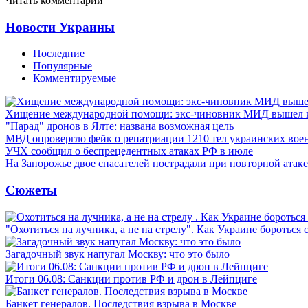
Читать комментарии
Новости Украины
Последние
Популярные
Комментируемые
Хищение международной помощи: экс-чиновник МИД вышел
"Парад" дронов в Ялте: названа возможная цель
МВД опровергло фейк о репатриации 1210 тел украинских во
УЧХ сообщил о беспрецедентных атаках РФ в июле
На Запорожье двое спасателей пострадали при повторной атак
Сюжеты
"Охотиться на лучника, а не на стрелу". Как Украине бороться 
Загадочный звук напугал Москву: что это было
Итоги 06.08: Санкции против РФ и дрон в Лейпциге
Банкет генералов. Последствия взрыва в Москве