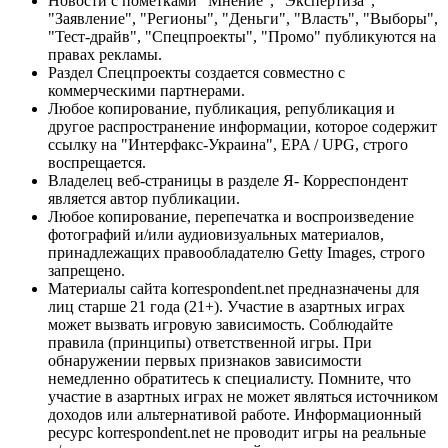
Новости с пометками "Мнение", "Экспертиза",
"Заявление", "Регионы", "Деньги", "Власть", "Выборы",
"Тест-драйв", "Спецпроекты", "Промо" публикуются на
правах рекламы.
Раздел Спецпроекты создается совместно с
коммерческими партнерами.
Любое копирование, публикация, републикация и
другое распространение информации, которое содержит
ссылку на "Интерфакс-Украина", EPA / UPG, строго
воспрещается.
Владелец веб-страницы в разделе Я- Корреспондент
является автор публикации.
Любое копирование, перепечатка и воспроизведение
фотографий и/или аудиовизуальных материалов,
принадлежащих правообладателю Getty Images, строго
запрещено.
Материалы сайта korrespondent.net предназначены для
лиц старше 21 года (21+). Участие в азартных играх
может вызвать игровую зависимость. Соблюдайте
правила (принципы) ответственной игры. При
обнаружении первых признаков зависимости
немедленно обратитесь к специалисту. Помните, что
участие в азартных играх не может являться источником
доходов или альтернативой работе. Информационный
ресурс korrespondent.net не проводит игры на реальные