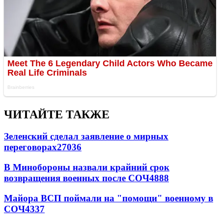
ЧИТАЙТЕ ТАКЖЕ
Зеленский сделал заявление о мирных
переговорах
27036
В Минобороны назвали крайний срок
возвращения военных после СОЧ
4888
Майора ВСП поймали на "помощи" военному в
СОЧ
4337