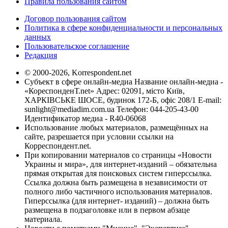
Правила пользования сайтом
Договор пользования сайтом
Политика в сфере конфиденциальности и персональных
данных
Пользовательское соглашение
Редакция
© 2000-2026, Korrespondent.net
Субъект в сфере онлайн-медиа Название онлайн-медиа -
«КореспонденТ.net» Адрес: 02091, місто Київ,
ХАРКІВСЬКЕ ШОСЕ, будинок 172-Б, офіс 208/1 E-mail:
sunlight@mediadim.com.ua
Телефон: 044-205-43-00
Идентификатор медиа - R40-06068
Использование любых материалов, размещённых на
сайте, разрешается при условии ссылки на
Корреспондент.net.
При копировании материалов со страницы «Новости
Украины и мира», для интернет-изданий – обязательна
прямая открытая для поисковых систем гиперссылка.
Ссылка должна быть размещена в независимости от
полного либо частичного использования материалов.
Гиперссылка (для интернет- изданий) – должна быть
размещена в подзаголовке или в первом абзаце
материала.