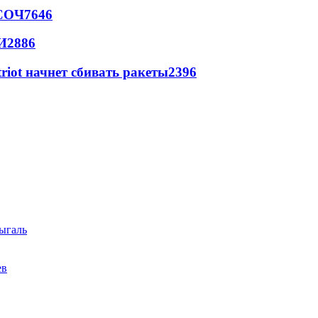
 СОЧ
7646
И
2886
triot начнет сбивать ракеты
2396
ыгаль
ев