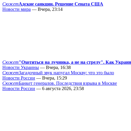
Сюжет
Адские санкции. Решение Сената США
Новости мира
— Вчера, 23:14
Сюжет
"Охотиться на лучника, а не на стрелу". Как Украи
Новости Украины
— Вчера, 16:38
Сюжет
Загадочный звук напугал Москву: что это было
Новости России
— Вчера, 15:29
Сюжет
Банкет генералов. Последствия взрыва в Москве
Новости России
— 6 августа 2026, 23:58