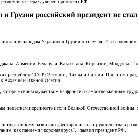
в различных сферах, уверен президент РФ
и Грузии российский президент не стал
послания народам Украины и Грузии по случаю 75-й годовщины
джана, Армении, Беларуси, Казахстана, Киргизии, Молдовы, Тад
их республик СССР: Эстонии, Литвы и Латвии. При этом празд
к Абхазии и Южной Осетии.
ев, которые своим мужеством на фронте и самоотверженным труд
м попыткам переписать итоги Великой Отечественной войны, о
конструктивному развитию двустороннего сотрудничества в разл
аким, как пандемия коронавируса", - заявил президент РФ.