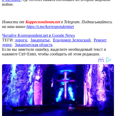
войне.
Новости от
Корреспондент.net
в Telegram. Подписывайтесь
на наш канал
https://t.me/korrespondentnet
Читайте Korrespondent.net в Google News
ТЕГИ:
дороги
,
Закарпатье
,
Владимир Зеленский
,
Ремонт
дорог
,
Закарпатская область
Если вы заметили ошибку, выделите необходимый текст и
нажмите Ctrl+Enter, чтобы сообщить об этом редакции.