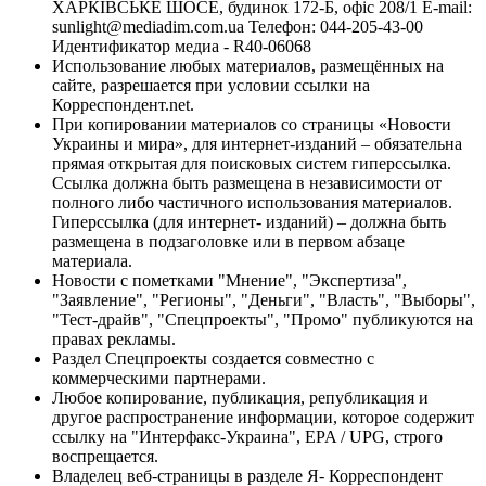
ХАРКІВСЬКЕ ШОСЕ, будинок 172-Б, офіс 208/1 E-mail:
sunlight@mediadim.com.ua
Телефон: 044-205-43-00
Идентификатор медиа - R40-06068
Использование любых материалов, размещённых на
сайте, разрешается при условии ссылки на
Корреспондент.net.
При копировании материалов со страницы «Новости
Украины и мира», для интернет-изданий – обязательна
прямая открытая для поисковых систем гиперссылка.
Ссылка должна быть размещена в независимости от
полного либо частичного использования материалов.
Гиперссылка (для интернет- изданий) – должна быть
размещена в подзаголовке или в первом абзаце
материала.
Новости с пометками "Мнение", "Экспертиза",
"Заявление", "Регионы", "Деньги", "Власть", "Выборы",
"Тест-драйв", "Спецпроекты", "Промо" публикуются на
правах рекламы.
Раздел Спецпроекты создается совместно с
коммерческими партнерами.
Любое копирование, публикация, републикация и
другое распространение информации, которое содержит
ссылку на "Интерфакс-Украина", EPA / UPG, строго
воспрещается.
Владелец веб-страницы в разделе Я- Корреспондент