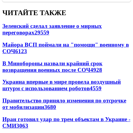
ЧИТАЙТЕ ТАКЖЕ
Зеленский сделал заявление о мирных
переговорах
29559
Майора ВСП поймали на "помощи" военному в
СОЧ
6123
В Минобороны назвали крайний срок
возвращения военных после СОЧ
4928
Украина впервые в мире провела воздушный
штурм с использованием роботов
4559
Правительство приняло изменения по отсрочке
от мобилизации
3680
Иран готовил удар по трем объектам в Украине -
СМИ
3063