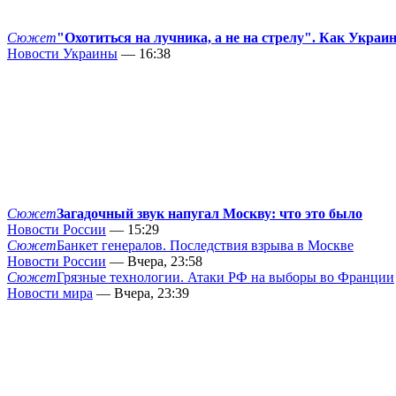
Сюжет
"Охотиться на лучника, а не на стрелу". Как Украи
Новости Украины
— 16:38
Сюжет
Загадочный звук напугал Москву: что это было
Новости России
— 15:29
Сюжет
Банкет генералов. Последствия взрыва в Москве
Новости России
— Вчера, 23:58
Сюжет
Грязные технологии. Атаки РФ на выборы во Франции
Новости мира
— Вчера, 23:39