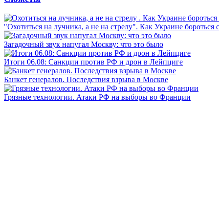
"Охотиться на лучника, а не на стрелу". Как Украине бороться 
Загадочный звук напугал Москву: что это было
Итоги 06.08: Санкции против РФ и дрон в Лейпциге
Банкет генералов. Последствия взрыва в Москве
Грязные технологии. Атаки РФ на выборы во Франции