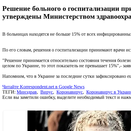
Решение больного о госпитализации пр
утверждены Министерством здравоохра
В больницах находятся не больше 15% от всех инфицированн
По его словам, решения о госпитализации принимают врачи ис
"Решение принимается относительно состояния течения болезни
целом по Украине, то этот показатель не превышает 15%",- зая
Напомним, что в Украине за последние сутки зафиксировано е
Читайте Korrespondent.net в Google News
ТЕГИ:
Минздрав
,
Вирус
,
Коронавирус
,
Коронавирус в Украи
Если вы заметили ошибку, выделите необходимый текст и нажми