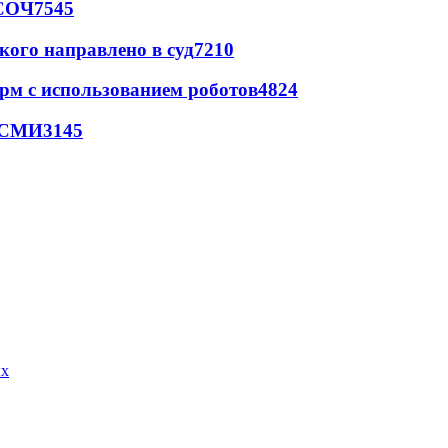
 СОЧ
7545
кого направлено в суд
7210
рм с использованием роботов
4824
- СМИ
3145
ых