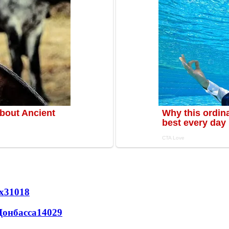
х
31018
Донбасса
14029