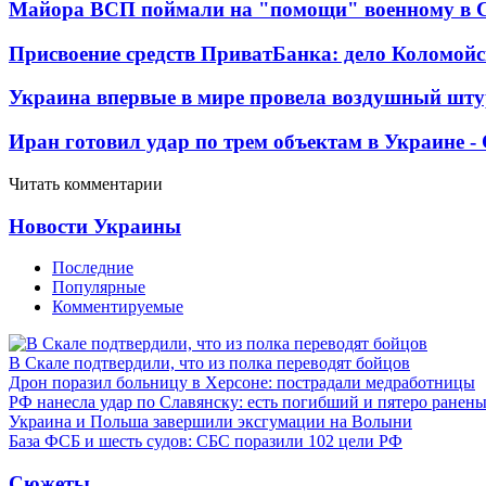
Майора ВСП поймали на "помощи" военному в
Присвоение средств ПриватБанка: дело Коломойс
Украина впервые в мире провела воздушный шту
Иран готовил удар по трем объектам в Украине 
Читать комментарии
Новости Украины
Последние
Популярные
Комментируемые
В Скале подтвердили, что из полка переводят бойцов
Дрон поразил больницу в Херсоне: пострадали медработницы
РФ нанесла удар по Славянску: есть погибший и пятеро ранен
Украина и Польша завершили эксгумации на Волыни
База ФСБ и шесть судов: СБС поразили 102 цели РФ
Сюжеты