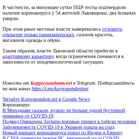
В частности, за минувшие сутки ПЦР-тесты подтвердили
наличие коронавируса у 54 жителей Львовщины, два больных
умерли.
При этом ранее местные власти намеревались
отложить
открытие только парикмахерских
, салонов красоты,
магазинов одежды и обуви.
Таким образом, власти Львовской области прибегли к
адаптивному карантину
, когда ограничения снимаются в
зависимости от эпидемиологической ситуации.
Новости от
Корреспондент.net
в Telegram. Подписывайтесь
на наш канал
https://t.me/korrespondentnet
Читайте Korrespondent.net в Google News
Коронавирус
В Минздраве сказали, нужно ли больше одной бустерной
прививки от COVID-19
Подвид Омикрона Arcturus впервые привел к гибели человека
Заболеваемость COVID-19 в Украине пошла на спад
Новый вариант коронавируса попал из Индии в Европу
В США отменили режим ЧС, введенный из-за COVID