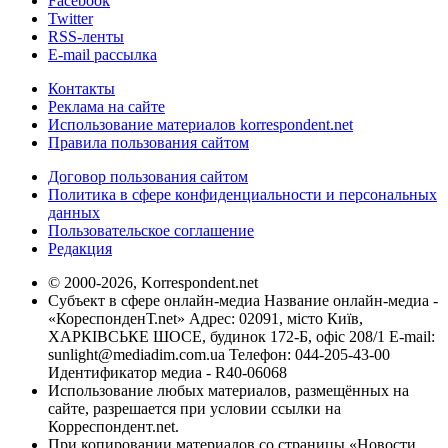
Facebook
Twitter
RSS-ленты
E-mail рассылка
Контакты
Реклама на сайте
Использование материалов korrespondent.net
Правила пользования сайтом
Договор пользования сайтом
Политика в сфере конфиденциальности и персональных
данных
Пользовательское соглашение
Редакция
© 2000-2026, Korrespondent.net
Субъект в сфере онлайн-медиа Название онлайн-медиа -
«КореспонденТ.net» Адрес: 02091, місто Київ,
ХАРКІВСЬКЕ ШОСЕ, будинок 172-Б, офіс 208/1 E-mail:
sunlight@mediadim.com.ua
Телефон: 044-205-43-00
Идентификатор медиа - R40-06068
Использование любых материалов, размещённых на
сайте, разрешается при условии ссылки на
Корреспондент.net.
При копировании материалов со страницы «Новости