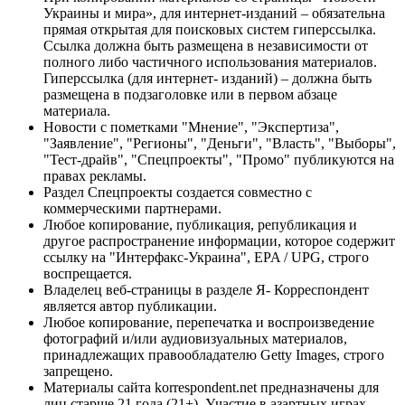
Украины и мира», для интернет-изданий – обязательна
прямая открытая для поисковых систем гиперссылка.
Ссылка должна быть размещена в независимости от
полного либо частичного использования материалов.
Гиперссылка (для интернет- изданий) – должна быть
размещена в подзаголовке или в первом абзаце
материала.
Новости с пометками "Мнение", "Экспертиза",
"Заявление", "Регионы", "Деньги", "Власть", "Выборы",
"Тест-драйв", "Спецпроекты", "Промо" публикуются на
правах рекламы.
Раздел Спецпроекты создается совместно с
коммерческими партнерами.
Любое копирование, публикация, републикация и
другое распространение информации, которое содержит
ссылку на "Интерфакс-Украина", EPA / UPG, строго
воспрещается.
Владелец веб-страницы в разделе Я- Корреспондент
является автор публикации.
Любое копирование, перепечатка и воспроизведение
фотографий и/или аудиовизуальных материалов,
принадлежащих правообладателю Getty Images, строго
запрещено.
Материалы сайта korrespondent.net предназначены для
лиц старше 21 года (21+). Участие в азартных играх