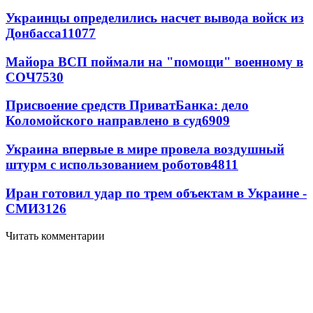
Украинцы определились насчет вывода войск из
Донбасса
11077
Майора ВСП поймали на "помощи" военному в
СОЧ
7530
Присвоение средств ПриватБанка: дело
Коломойского направлено в суд
6909
Украина впервые в мире провела воздушный
штурм с использованием роботов
4811
Иран готовил удар по трем объектам в Украине -
СМИ
3126
Читать комментарии