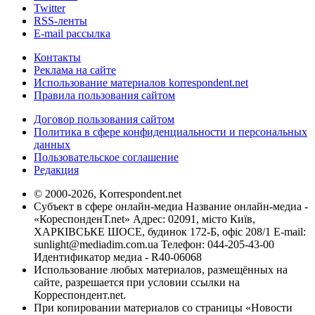
Twitter
RSS-ленты
E-mail рассылка
Контакты
Реклама на сайте
Использование материалов korrespondent.net
Правила пользования сайтом
Договор пользования сайтом
Политика в сфере конфиденциальности и персональных
данных
Пользовательское соглашение
Редакция
© 2000-2026, Korrespondent.net
Субъект в сфере онлайн-медиа Название онлайн-медиа -
«КореспонденТ.net» Адрес: 02091, місто Київ,
ХАРКІВСЬКЕ ШОСЕ, будинок 172-Б, офіс 208/1 E-mail:
sunlight@mediadim.com.ua
Телефон: 044-205-43-00
Идентификатор медиа - R40-06068
Использование любых материалов, размещённых на
сайте, разрешается при условии ссылки на
Корреспондент.net.
При копировании материалов со страницы «Новости