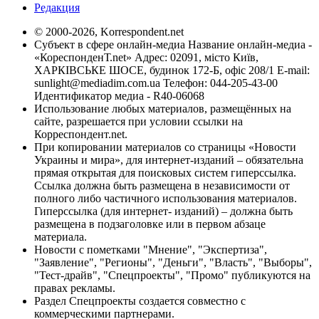
Редакция
© 2000-2026, Korrespondent.net
Субъект в сфере онлайн-медиа Название онлайн-медиа -
«КореспонденТ.net» Адрес: 02091, місто Київ,
ХАРКІВСЬКЕ ШОСЕ, будинок 172-Б, офіс 208/1 E-mail:
sunlight@mediadim.com.ua
Телефон: 044-205-43-00
Идентификатор медиа - R40-06068
Использование любых материалов, размещённых на
сайте, разрешается при условии ссылки на
Корреспондент.net.
При копировании материалов со страницы «Новости
Украины и мира», для интернет-изданий – обязательна
прямая открытая для поисковых систем гиперссылка.
Ссылка должна быть размещена в независимости от
полного либо частичного использования материалов.
Гиперссылка (для интернет- изданий) – должна быть
размещена в подзаголовке или в первом абзаце
материала.
Новости с пометками "Мнение", "Экспертиза",
"Заявление", "Регионы", "Деньги", "Власть", "Выборы",
"Тест-драйв", "Спецпроекты", "Промо" публикуются на
правах рекламы.
Раздел Спецпроекты создается совместно с
коммерческими партнерами.