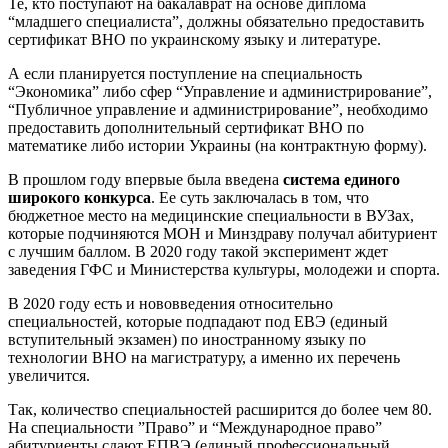
Те, кто поступают на бакалаврат на основе диплома
“младшего специалиста”, должны обязательно предоставить
сертификат ВНО по украинскому языку и литературе.
А если планируется поступление на специальность
“Экономика” либо сфер “Управление и администрирование”,
“Публичное управление и администрирование”, необходимо
предоставить дополнительный сертификат ВНО по
математике либо истории Украины (на контрактную форму).
В прошлом году впервые была введена
система единого
широкого конкурса
. Ее суть заключалась в том, что
бюджетное место на медицинские специальности в ВУЗах,
которые подчиняются МОН и Минздраву получал абитуриент
с лучшим баллом. В 2020 году такой эксперимент ждет
заведения ГФС и Министерства культуры, молодежи и спорта.
В 2020 году есть и нововведения относительно
специальностей, которые подпадают под ЕВЭ (единый
вступительный экзамен) по иностранному языку по
технологии ВНО на магистратуру, а именно их перечень
увеличится.
Так, количество специальностей расширится до более чем 80.
На специальности ”Право” и “Международное право”
абитуриенты сдают ЕПВЭ (единый профессиональный