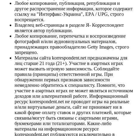
Любое копирование, публикация, републикация и
другое распространение информации, которое содержит
ссылку на "Интерфакс-Украина", EPA / UPG, строго
воспрещается.
Владелец веб-страницы в разделе Я- Корреспондент
является автор публикации.
Любое копирование, перепечатка и воспроизведение
фотографий и/или аудиовизуальных материалов,
принадлежащих правообладателю Getty Images, строго
запрещено.
Материалы сайта korrespondent.net предназначены для
лиц старше 21 года (21+). Участие в азартных играх
может вызвать игровую зависимость. Соблюдайте
правила (принципы) ответственной игры. При
обнаружении первых признаков зависимости
немедленно обратитесь к специалисту. Помните, что
участие в азартных играх не может являться источником
доходов или альтернативой работе. Информационный
ресурс korrespondent.net не проводит игры на реальные
и/или виртуальные деньги, сайт не принимает ни в
какой форме оплату ставок и других платежей, которые
связаны/могут быть связаны с азартными играми,
букмекерами или тотализаторами. Какие-либо
материалы на информационном ресурсе
korrespondent.net публикуются исключительно в