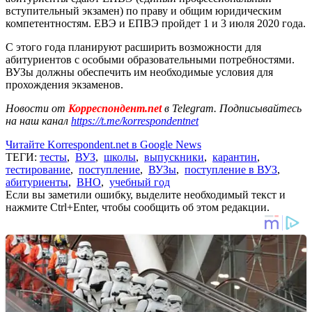
вступительный экзамен) по праву и общим юридическим
компетентностям. ЕВЭ и ЕПВЭ пройдет 1 и 3 июля 2020 года.
С этого года планируют расширить возможности для
абитуриентов с особыми образовательными потребностями.
ВУЗы должны обеспечить им необходимые условия для
прохождения экзаменов.
Новости от
Корреспондент.net
в Telegram. Подписывайтесь
на наш канал
https://t.me/korrespondentnet
Читайте Korrespondent.net в Google News
ТЕГИ:
тесты
,
ВУЗ
,
школы
,
выпускники
,
карантин
,
тестирование
,
поступление
,
ВУЗы
,
поступление в ВУЗ
,
абитуриенты
,
ВНО
,
учебный год
Если вы заметили ошибку, выделите необходимый текст и
нажмите Ctrl+Enter, чтобы сообщить об этом редакции.