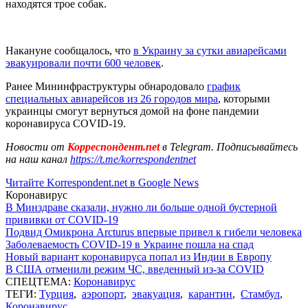
находятся трое собак.
Накануне сообщалось, что
в Украину за сутки авиарейсами
эвакуировали почти 600 человек
.
Ранее Мининфраструктуры обнародовало
график
специальных авиарейсов из 26 городов мира
, которыми
украинцы смогут вернуться домой на фоне пандемии
коронавируса COVID-19.
Новости от
Корреспондент.net
в Telegram. Подписывайтесь
на наш канал
https://t.me/korrespondentnet
Читайте Korrespondent.net в Google News
Коронавирус
В Минздраве сказали, нужно ли больше одной бустерной
прививки от COVID-19
Подвид Омикрона Arcturus впервые привел к гибели человека
Заболеваемость COVID-19 в Украине пошла на спад
Новый вариант коронавируса попал из Индии в Европу
В США отменили режим ЧС, введенный из-за COVID
СПЕЦТЕМА:
Коронавирус
ТЕГИ:
Турция
,
аэропорт
,
эвакуация
,
карантин
,
Стамбул
,
Коронавирус