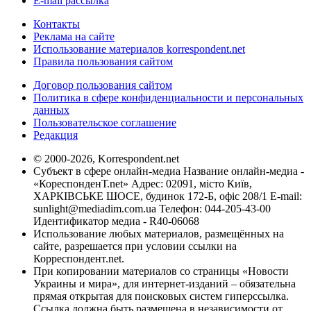
E-mail рассылка
Контакты
Реклама на сайте
Использование материалов korrespondent.net
Правила пользования сайтом
Договор пользования сайтом
Политика в сфере конфиденциальности и персональных
данных
Пользовательское соглашение
Редакция
© 2000-2026, Korrespondent.net
Субъект в сфере онлайн-медиа Название онлайн-медиа -
«КореспонденТ.net» Адрес: 02091, місто Київ,
ХАРКІВСЬКЕ ШОСЕ, будинок 172-Б, офіс 208/1 E-mail:
sunlight@mediadim.com.ua
Телефон: 044-205-43-00
Идентификатор медиа - R40-06068
Использование любых материалов, размещённых на
сайте, разрешается при условии ссылки на
Корреспондент.net.
При копировании материалов со страницы «Новости
Украины и мира», для интернет-изданий – обязательна
прямая открытая для поисковых систем гиперссылка.
Ссылка должна быть размещена в независимости от