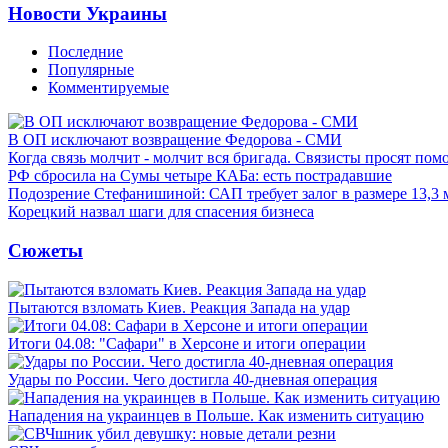
Новости Украины
Последние
Популярные
Комментируемые
В ОП исключают возвращение Федорова - СМИ
Когда связь молчит - молчит вся бригада. Связисты просят по
РФ сбросила на Сумы четыре КАБа: есть пострадавшие
Подозрение Стефанишиной: САП требует залог в размере 13,3 
Корецкий назвал шаги для спасения бизнеса
Сюжеты
Пытаются взломать Киев. Реакция Запада на удар
Итоги 04.08: "Сафари" в Херсоне и итоги операции
Удары по России. Чего достигла 40-дневная операция
Нападения на украинцев в Польше. Как изменить ситуацию