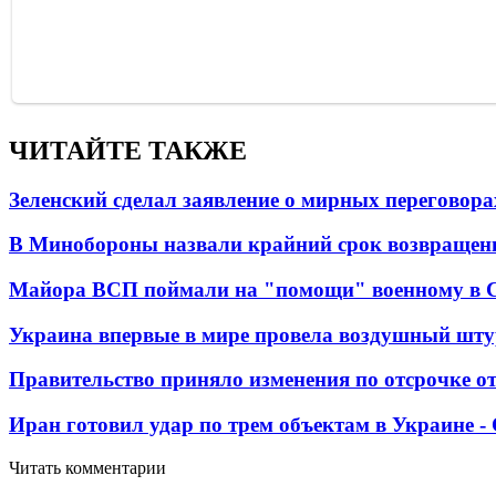
ЧИТАЙТЕ ТАКЖЕ
Зеленский сделал заявление о мирных переговора
В Минобороны назвали крайний срок возвращен
Майора ВСП поймали на "помощи" военному в
Украина впервые в мире провела воздушный шту
Правительство приняло изменения по отсрочке о
Иран готовил удар по трем объектам в Украине 
Читать комментарии