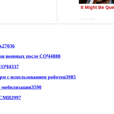
х
27036
ия военных после СОЧ
4888
 СОЧ
4337
рм с использованием роботов
3985
т мобилизации
3590
- СМИ
2997