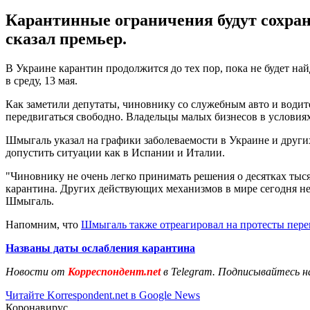
Карантинные ограничения будут сохраня
сказал премьер.
В Украине карантин продолжится до тех пор, пока не будет на
в среду, 13 мая.
Как заметили депутаты, чиновнику со служебным авто и води
передвигаться свободно. Владельцы малых бизнесов в условиях
Шмыгаль указал на графики заболеваемости в Украине и других
допустить ситуации как в Испании и Италии.
"Чиновнику не очень легко принимать решения о десятках тыся
карантина. Других действующих механизмов в мире сегодня нет
Шмыгаль.
Напомним, что
Шмыгаль также отреагировал на протесты пере
Названы даты ослабления карантина
Новости от
Корреспондент.net
в Telegram. Подписывайтесь н
Читайте Korrespondent.net в Google News
Коронавирус