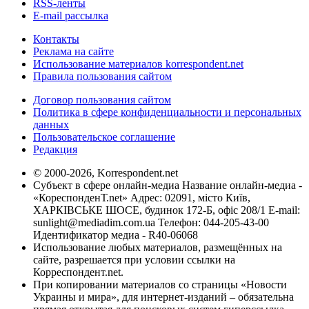
RSS-ленты
E-mail рассылка
Контакты
Реклама на сайте
Использование материалов korrespondent.net
Правила пользования сайтом
Договор пользования сайтом
Политика в сфере конфиденциальности и персональных
данных
Пользовательское соглашение
Редакция
© 2000-2026, Korrespondent.net
Субъект в сфере онлайн-медиа Название онлайн-медиа -
«КореспонденТ.net» Адрес: 02091, місто Київ,
ХАРКІВСЬКЕ ШОСЕ, будинок 172-Б, офіс 208/1 E-mail:
sunlight@mediadim.com.ua
Телефон: 044-205-43-00
Идентификатор медиа - R40-06068
Использование любых материалов, размещённых на
сайте, разрешается при условии ссылки на
Корреспондент.net.
При копировании материалов со страницы «Новости
Украины и мира», для интернет-изданий – обязательна