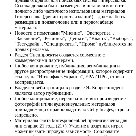
прямая открытая для поисковых систем гиперссылка.
Ссылка должна быть размещена в независимости от
полного либо частичного использования материалов.
Гиперссылка (для интернет- изданий) – должна быть
размещена в подзаголовке или в первом абзаце
материала.
Новости с пометками "Мнение", "Экспертиза",
"Заявление", "Регионы", "Деньги", "Власть", "Выборы",
"Тест-драйв", "Спецпроекты", "Промо" публикуются на
правах рекламы.
Раздел Спецпроекты создается совместно с
коммерческими партнерами.
Любое копирование, публикация, републикация и
другое распространение информации, которое содержит
ссылку на "Интерфакс-Украина", EPA / UPG, строго
воспрещается.
Владелец веб-страницы в разделе Я- Корреспондент
является автор публикации.
Любое копирование, перепечатка и воспроизведение
фотографий и/или аудиовизуальных материалов,
принадлежащих правообладателю Getty Images, строго
запрещено.
Материалы сайта korrespondent.net предназначены для
лиц старше 21 года (21+). Участие в азартных играх
может вызвать игровую зависимость. Соблюдайте