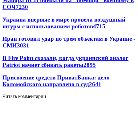
Майора ВСП поймали на "помощи" военному в
СОЧ
7230
Украина впервые в мире провела воздушный
штурм с использованием роботов
4715
Иран готовил удар по трем объектам в Украине -
СМИ
3031
В Fire Point сказали, когда украинский аналог
Patriot начнет сбивать ракеты
2895
Присвоение средств ПриватБанка: дело
Коломойского направлено в суд
2641
Читать комментарии