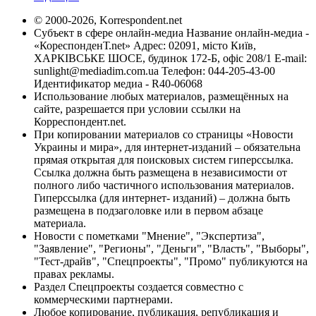
© 2000-2026, Korrespondent.net
Субъект в сфере онлайн-медиа Название онлайн-медиа -
«КореспонденТ.net» Адрес: 02091, місто Київ,
ХАРКІВСЬКЕ ШОСЕ, будинок 172-Б, офіс 208/1 E-mail:
sunlight@mediadim.com.ua
Телефон: 044-205-43-00
Идентификатор медиа - R40-06068
Использование любых материалов, размещённых на
сайте, разрешается при условии ссылки на
Корреспондент.net.
При копировании материалов со страницы «Новости
Украины и мира», для интернет-изданий – обязательна
прямая открытая для поисковых систем гиперссылка.
Ссылка должна быть размещена в независимости от
полного либо частичного использования материалов.
Гиперссылка (для интернет- изданий) – должна быть
размещена в подзаголовке или в первом абзаце
материала.
Новости с пометками "Мнение", "Экспертиза",
"Заявление", "Регионы", "Деньги", "Власть", "Выборы",
"Тест-драйв", "Спецпроекты", "Промо" публикуются на
правах рекламы.
Раздел Спецпроекты создается совместно с
коммерческими партнерами.
Любое копирование, публикация, републикация и