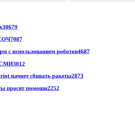
х
30679
 СОЧ
7087
рм с использованием роботов
4687
- СМИ
3012
triot начнет сбивать ракеты
2873
сты просят помощи
2252