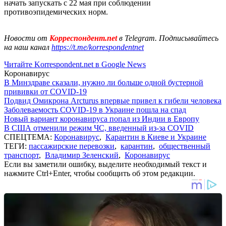
начать запускать с 22 мая при соблюдении
противоэпидемических норм.
Новости от
Корреспондент.net
в Telegram. Подписывайтесь
на наш канал
https://t.me/korrespondentnet
Читайте Korrespondent.net в Google News
Коронавирус
В Минздраве сказали, нужно ли больше одной бустерной
прививки от COVID-19
Подвид Омикрона Arcturus впервые привел к гибели человека
Заболеваемость COVID-19 в Украине пошла на спад
Новый вариант коронавируса попал из Индии в Европу
В США отменили режим ЧС, введенный из-за COVID
СПЕЦТЕМА:
Коронавирус
,
Карантин в Киеве и Украине
ТЕГИ:
пассажирские перевозки
,
карантин
,
общественный
транспорт
,
Владимир Зеленский
,
Коронавирус
Если вы заметили ошибку, выделите необходимый текст и
нажмите Ctrl+Enter, чтобы сообщить об этом редакции.