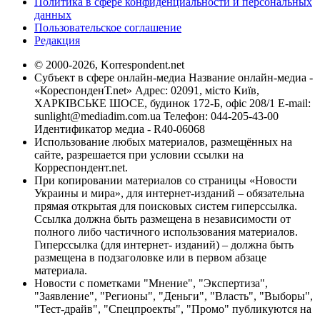
Политика в сфере конфиденциальности и персональных
данных
Пользовательское соглашение
Редакция
© 2000-2026, Korrespondent.net
Субъект в сфере онлайн-медиа Название онлайн-медиа -
«КореспонденТ.net» Адрес: 02091, місто Київ,
ХАРКІВСЬКЕ ШОСЕ, будинок 172-Б, офіс 208/1 E-mail:
sunlight@mediadim.com.ua
Телефон: 044-205-43-00
Идентификатор медиа - R40-06068
Использование любых материалов, размещённых на
сайте, разрешается при условии ссылки на
Корреспондент.net.
При копировании материалов со страницы «Новости
Украины и мира», для интернет-изданий – обязательна
прямая открытая для поисковых систем гиперссылка.
Ссылка должна быть размещена в независимости от
полного либо частичного использования материалов.
Гиперссылка (для интернет- изданий) – должна быть
размещена в подзаголовке или в первом абзаце
материала.
Новости с пометками "Мнение", "Экспертиза",
"Заявление", "Регионы", "Деньги", "Власть", "Выборы",
"Тест-драйв", "Спецпроекты", "Промо" публикуются на