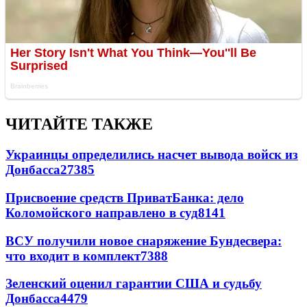
ЧИТАЙТЕ ТАКЖЕ
Украинцы определились насчет вывода войск из
Донбасса
27385
Присвоение средств ПриватБанка: дело
Коломойского направлено в суд
8141
ВСУ получили новое снаряжение Бундесвера:
что входит в комплект
7388
Зеленский оценил гарантии США и судьбу
Донбасса
4479