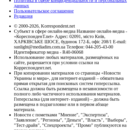
Политика в сфере конфиденциальности и персональных
данных
Пользовательское соглашение
Редакция
© 2000-2026, Korrespondent.net
Субъект в сфере онлайн-медиа Название онлайн-медиа -
«КореспонденТ.net» Адрес: 02091, місто Київ,
ХАРКІВСЬКЕ ШОСЕ, будинок 172-Б, офіс 208/1 E-mail:
sunlight@mediadim.com.ua
Телефон: 044-205-43-00
Идентификатор медиа - R40-06068
Использование любых материалов, размещённых на
сайте, разрешается при условии ссылки на
Корреспондент.net.
При копировании материалов со страницы «Новости
Украины и мира», для интернет-изданий – обязательна
прямая открытая для поисковых систем гиперссылка.
Ссылка должна быть размещена в независимости от
полного либо частичного использования материалов.
Гиперссылка (для интернет- изданий) – должна быть
размещена в подзаголовке или в первом абзаце
материала.
Новости с пометками "Мнение", "Экспертиза",
"Заявление", "Регионы", "Деньги", "Власть", "Выборы",
"Тест-драйв", "Спецпроекты", "Промо" публикуются на