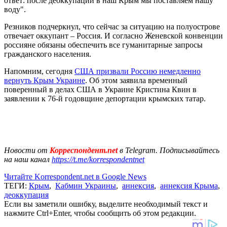
ответ: после деоккупации в наш Крым мы поставляем нашу
воду".
Резников подчеркнул, что сейчас за ситуацию на полуострове
отвечает оккупант – Россия. И согласно Женевской конвенции
россияне обязаны обеспечить все гуманитарные запросы
гражданского населения.
Напомним, сегодня
США призвали Россию немедленно
вернуть Крым Украине
. Об этом заявила временный
поверенный в делах США в Украине Кристина Квин в
заявлении к 76-й годовщине депортации крымских татар.
Новости от
Корреспондент.net
в Telegram. Подписывайтесь
на наш канал
https://t.me/korrespondentnet
Читайте Korrespondent.net в Google News
ТЕГИ:
Крым
,
Кабмин Украины
,
аннексия
,
аннексия Крыма
,
деоккупация
Если вы заметили ошибку, выделите необходимый текст и
нажмите Ctrl+Enter, чтобы сообщить об этом редакции.