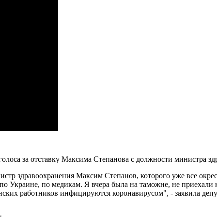
 голоса за отставку Максима Степанова с должности министра зд
нистр здравоохранения Максим Степанов, которого уже все окре
 по Украине, по медикам. Я вчера была на таможне, не приехали
инских работников инфицируются коронавирусом", - заявила деп