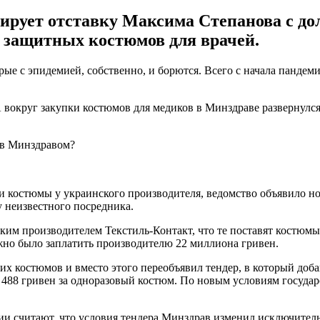
ирует отставку Максима Степанова с до
й защитных костюмов для врачей.
рые с эпидемией, собственно, и борются. Всего с начала пандем
А вокруг закупки костюмов для медиков в Минздраве развернулс
мов Минздравом?
сти костюмы у украинского производителя, ведомство объявило 
 неизвестного посредника.
м производителем Текстиль-Контакт, что те поставят костюмы п
лжно было заплатить производителю 22 миллиона гривен.
их костюмов и вместо этого переобъявил тендер, в который доб
в 488 гривен за одноразовый костюм. По новым условиям государ
 считают, что условия тендера Минздрав изменил исключительн