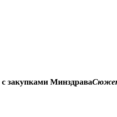
 с закупками Минздрава
Сюже