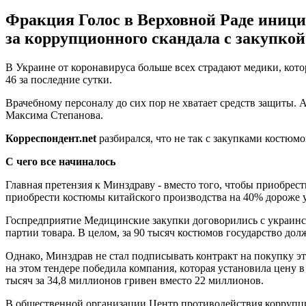
Фракция Голос в Верховной Раде иници
за коррупционного скандала с закупко
В Украине от коронавируса больше всех страдают медики, кото
46 за последние сутки.
Врачебному персоналу до сих пор не хватает средств защиты. 
Максима Степанова.
Корреспондент.
net
разбирался, что не так с закупками костю
С чего все начиналось
Главная претензия к Минздраву - вместо того, чтобы приобре
приобрести костюмы китайского производства на 40% дороже у
Госпредприятие Медицинские закупки договорились с украински
партии товара. В целом, за 90 тысяч костюмов государство до
Однако, Минздрав не стал подписывать контракт на покупку эт
на этом тендере победила компания, которая установила цену 
тысяч за 34,8 миллионов гривен вместо 22 миллионов.
В общественной организации Центр противодействия коррупции