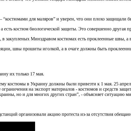
 “костюмами для маляров” и уверен, что они плохо защищали б
, а есть костюм биологической защиты. Это совершенно другая п
 в закупленых Минздравом костюмах есть проклеенные швы, а 
ляции, швы прошиты иголкой, а в очаге должны быть проклеенн
ину их только 17 мая.
 ему костюмы в Украину должны были привезти к 1 мая. 25 апре
ограничения на экспорт материалов - костюмов и средств защит
краины, но и для многих других стран”, - объясняет ситуацию м
дстанций организовали акцию протеста из-за отсутствия обещан