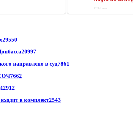
х
29550
Донбасса
20997
кого направлено в суд
7861
 СОЧ
7662
И
2912
 входит в комплект
2543