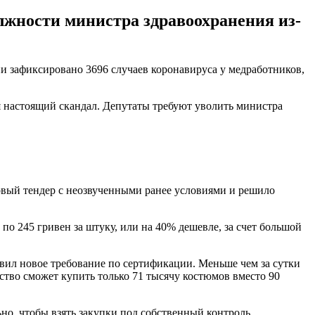
лжности министра здравоохранения из-
ии зафиксировано 3696 случаев коронавируса у медработников,
я настоящий скандал. Депутаты требуют уволить министра
новый тендер с неозвученными ранее условиями и решило
о 245 гривен за штуку, или на 40% дешевле, за счет большой
авил новое требование по сертификации. Меньше чем за сутки
ство сможет купить только 71 тысячу костюмов вместо 90
о, чтобы взять закупки под собственный контроль.