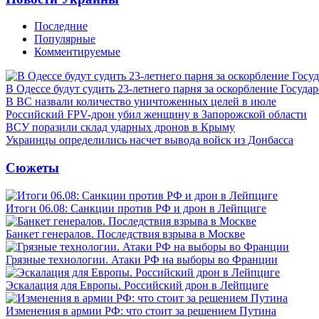
Последние
Популярные
Комментируемые
В Одессе будут судить 23-летнего парня за оскорбление Госуда
В ВС назвали количество уничтоженных целей в июле
Российский FPV-дрон убил женщину в Запорожской области
ВСУ поразили склад ударных дронов в Крыму
Украинцы определились насчет вывода войск из Донбасса
Сюжеты
Итоги 06.08: Санкции против РФ и дрон в Лейпциге
Банкет генералов. Последствия взрыва в Москве
Грязные технологии. Атаки РФ на выборы во Франции
Эскалация для Европы. Российский дрон в Лейпциге
Изменения в армии РФ: что стоит за решением Путина