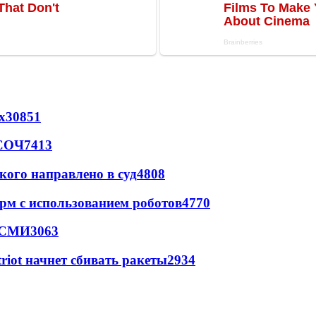
х
30851
 СОЧ
7413
кого направлено в суд
4808
рм с использованием роботов
4770
- СМИ
3063
triot начнет сбивать ракеты
2934