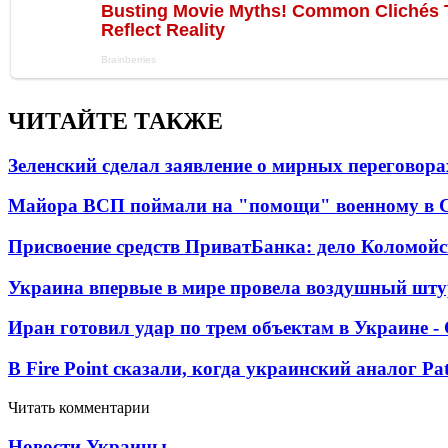
ЧИТАЙТЕ ТАКЖЕ
Зеленский сделал заявление о мирных переговора
Майора ВСП поймали на "помощи" военному в
Присвоение средств ПриватБанка: дело Коломойс
Украина впервые в мире провела воздушный шту
Иран готовил удар по трем объектам в Украине 
В Fire Point сказали, когда украинский аналог Pa
Читать комментарии
Новости Украины