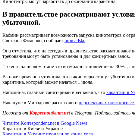
Кинотеатры могут заработать до окончания карантина
В правительстве рассматривают условия
убыточной.
Кабмин рассматривает возможность запуска кинотеатров с огр
Светлана Фоменко, сообщает
hromadske
.
Она отметила, что на сегодня в правительстве рассматривают в
требования могут быть установлены и для концертных залов.
"То есть на первом этапе это возможно заполнение на 30%", - 
В то же время она уточнила, что такие меры станут убыточными
карантина, который может начаться 1 июля.
Напомним, главный санитарный врач заявил, что
карантин в У
Накануне в Минздраве рассказали о
перспективах пляжного се
Новости от
Корреспондент.net
в Telegram. Подписывайтесь н
Читайте Korrespondent.net в Google News
Карантин в Киеве и Украине
Карантин в Украине продлен до конца года