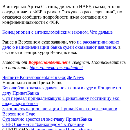
В интервью Артем Сытник, директор НАБУ, сказал, что он
сотрудничает с ФБР в рамках "текущего расследования", но
отказался сообщить подробности из-за соглашения о
конфиденциальности с ФБР.
Конец эпопеи с антиколомойским законом. Что дальше
Ранее в Верховном суде заявили, что
на рассматривающих
дело о национализации банка судей оказывают давление
, в
частности генпрокурор Венедиктова.
Новости от
Корреспондент.net
в Telegram. Подписывайтесь
на наш канал
https://t.me/korrespondentnet
Читайте Korrespondent.net в Google News
Национализация ПриватБанка
Боголюбов отказался давать показания в суде в Лондоне по
делу ПриватБанка
Суд передал принадлежащую ПриватБанку гостиницу экс-
владельцам банка
Законность национализации ПриватБанка подтвердили в
Верховном Суде
Суд заочно арестовал экс-главу ПриватБанка
СНБО займется "банкопадом" в Украине
СПЕЦТЕМА:
Национализация ПриватБанка