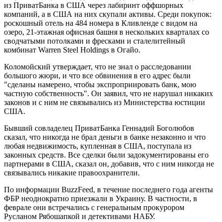
из ПриватБанка в США через лабиринт оффшорных
компаний, а в США на них скупали активы. Среди покупок:
роскошный отель на 484 номера в Кливленде с видом на
озеро, 21-этажная офисная башня в нескольких кварталах со
сводчатыми потолками и фресками и сталелитейный
комбинат Warren Steel Holdings в Огайо.
Коломойский утверждает, что не знал о расследовании
большого жюри, и что все обвинения в его адрес были
"сделаны намерено, чтобы экспроприировать банк, мою
частную собственность". Он заявил, что не нарушал никаких
законов и с ним не связывались из Министерства юстиции
США.
Бывший совладелец ПриватБанка Геннадий Боголюбов
сказал, что никогда не брал деньги в банке незаконно и что
любая недвижимость, купленная в США, поступала из
законных средств. Все сделки были задокументированы его
партнерами в США, сказал он, добавив, что с ним никогда не
связывались никакие правоохранители.
По информации BuzzFeed, в течение последнего года агенты
ФБР неоднократно приезжали в Украину. В частности, в
феврале они встречались с генеральным прокурором
Русланом Рябошапкой и детективами НАБУ.