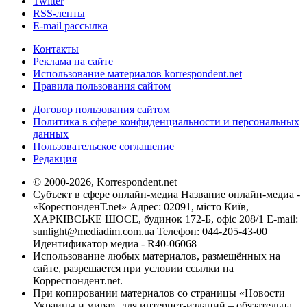
Twitter
RSS-ленты
E-mail рассылка
Контакты
Реклама на сайте
Использование материалов korrespondent.net
Правила пользования сайтом
Договор пользования сайтом
Политика в сфере конфиденциальности и персональных
данных
Пользовательское соглашение
Редакция
© 2000-2026, Korrespondent.net
Субъект в сфере онлайн-медиа Название онлайн-медиа -
«КореспонденТ.net» Адрес: 02091, місто Київ,
ХАРКІВСЬКЕ ШОСЕ, будинок 172-Б, офіс 208/1 E-mail:
sunlight@mediadim.com.ua
Телефон: 044-205-43-00
Идентификатор медиа - R40-06068
Использование любых материалов, размещённых на
сайте, разрешается при условии ссылки на
Корреспондент.net.
При копировании материалов со страницы «Новости
Украины и мира», для интернет-изданий – обязательна