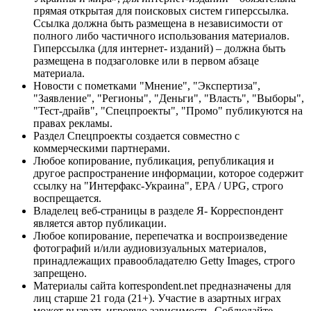
прямая открытая для поисковых систем гиперссылка.
Ссылка должна быть размещена в независимости от
полного либо частичного использования материалов.
Гиперссылка (для интернет- изданий) – должна быть
размещена в подзаголовке или в первом абзаце
материала.
Новости с пометками "Мнение", "Экспертиза",
"Заявление", "Регионы", "Деньги", "Власть", "Выборы",
"Тест-драйв", "Спецпроекты", "Промо" публикуются на
правах рекламы.
Раздел Спецпроекты создается совместно с
коммерческими партнерами.
Любое копирование, публикация, републикация и
другое распространение информации, которое содержит
ссылку на "Интерфакс-Украина", EPA / UPG, строго
воспрещается.
Владелец веб-страницы в разделе Я- Корреспондент
является автор публикации.
Любое копирование, перепечатка и воспроизведение
фотографий и/или аудиовизуальных материалов,
принадлежащих правообладателю Getty Images, строго
запрещено.
Материалы сайта korrespondent.net предназначены для
лиц старше 21 года (21+). Участие в азартных играх
может вызвать игровую зависимость. Соблюдайте