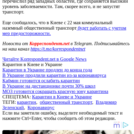
перечислил ряд западных областей, где сохраняется высокий
уровень заболеваемости. Там, скорее всего, и не запустят
транспорт.
Еще сообщалось, что в Киеве с 22 мая коммунальный
наземный общественный транспорт
будет работать с учетом
мер предосторожности.
Новости от
Корреспондент.net
в Telegram. Подписывайтесь
на наш канал
https://t.me/korrespondentnet
Читайте Korrespondent.net в Google News
Карантин в Киеве и Украине
Карантин в Украине продлен до конца года
В Украине продлили карантин из-за коронавируса
Кабмин готовится ослабить карантин
В Украине на дистанционке почти 30% школ
МОЗ готовится сокращать красную зону карантина
СПЕЦТЕМА:
Карантин в Киеве и Украине
ТЕГИ:
карантин
,
общественный транспорт
,
Владимир
Зеленский
,
Коронавирус
Если вы заметили ошибку, выделите необходимый текст и
нажмите Ctrl+Enter, чтобы сообщить об этом редакции.