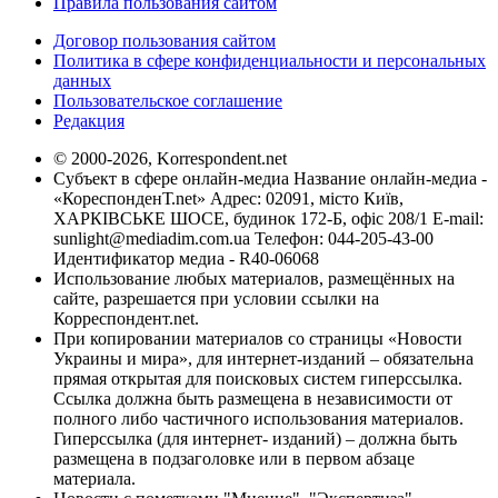
Правила пользования сайтом
Договор пользования сайтом
Политика в сфере конфиденциальности и персональных
данных
Пользовательское соглашение
Редакция
© 2000-2026, Korrespondent.net
Субъект в сфере онлайн-медиа Название онлайн-медиа -
«КореспонденТ.net» Адрес: 02091, місто Київ,
ХАРКІВСЬКЕ ШОСЕ, будинок 172-Б, офіс 208/1 E-mail:
sunlight@mediadim.com.ua
Телефон: 044-205-43-00
Идентификатор медиа - R40-06068
Использование любых материалов, размещённых на
сайте, разрешается при условии ссылки на
Корреспондент.net.
При копировании материалов со страницы «Новости
Украины и мира», для интернет-изданий – обязательна
прямая открытая для поисковых систем гиперссылка.
Ссылка должна быть размещена в независимости от
полного либо частичного использования материалов.
Гиперссылка (для интернет- изданий) – должна быть
размещена в подзаголовке или в первом абзаце
материала.