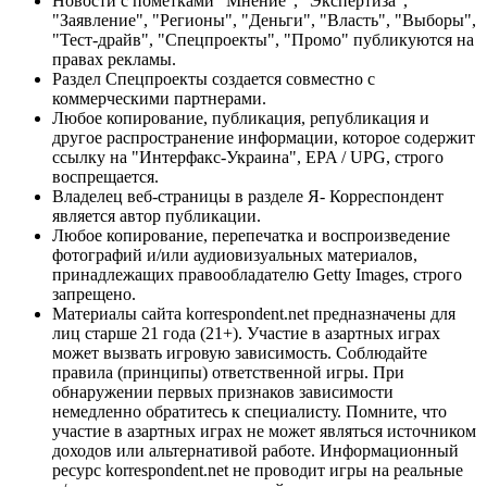
Новости с пометками "Мнение", "Экспертиза",
"Заявление", "Регионы", "Деньги", "Власть", "Выборы",
"Тест-драйв", "Спецпроекты", "Промо" публикуются на
правах рекламы.
Раздел Спецпроекты создается совместно с
коммерческими партнерами.
Любое копирование, публикация, републикация и
другое распространение информации, которое содержит
ссылку на "Интерфакс-Украина", EPA / UPG, строго
воспрещается.
Владелец веб-страницы в разделе Я- Корреспондент
является автор публикации.
Любое копирование, перепечатка и воспроизведение
фотографий и/или аудиовизуальных материалов,
принадлежащих правообладателю Getty Images, строго
запрещено.
Материалы сайта korrespondent.net предназначены для
лиц старше 21 года (21+). Участие в азартных играх
может вызвать игровую зависимость. Соблюдайте
правила (принципы) ответственной игры. При
обнаружении первых признаков зависимости
немедленно обратитесь к специалисту. Помните, что
участие в азартных играх не может являться источником
доходов или альтернативой работе. Информационный
ресурс korrespondent.net не проводит игры на реальные