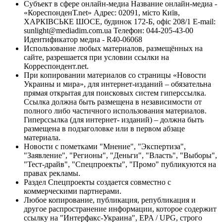
Субъект в сфере онлайн-медиа Название онлайн-медиа -
«КореспонденТ.net» Адрес: 02091, місто Київ,
ХАРКІВСЬКЕ ШОСЕ, будинок 172-Б, офіс 208/1 E-mail:
sunlight@mediadim.com.ua
Телефон: 044-205-43-00
Идентификатор медиа - R40-06068
Использование любых материалов, размещённых на
сайте, разрешается при условии ссылки на
Корреспондент.net.
При копировании материалов со страницы «Новости
Украины и мира», для интернет-изданий – обязательна
прямая открытая для поисковых систем гиперссылка.
Ссылка должна быть размещена в независимости от
полного либо частичного использования материалов.
Гиперссылка (для интернет- изданий) – должна быть
размещена в подзаголовке или в первом абзаце
материала.
Новости с пометками "Мнение", "Экспертиза",
"Заявление", "Регионы", "Деньги", "Власть", "Выборы",
"Тест-драйв", "Спецпроекты", "Промо" публикуются на
правах рекламы.
Раздел Спецпроекты создается совместно с
коммерческими партнерами.
Любое копирование, публикация, републикация и
другое распространение информации, которое содержит
ссылку на "Интерфакс-Украина", EPA / UPG, строго