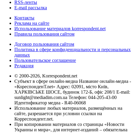
RSS-ленты
E-mail рассылка
Контакты
Реклама на сайте
Использование материалов korrespondent.net
Правила пользования сайтом
Договор пользования сайтом
Политика в сфере конфиденциальности и персональных
данных
Пользовательское соглашение
Редакция
© 2000-2026, Korrespondent.net
Субъект в сфере онлайн-медиа Название онлайн-медиа -
«КореспонденТ.net» Адрес: 02091, місто Київ,
ХАРКІВСЬКЕ ШОСЕ, будинок 172-Б, офіс 208/1 E-mail:
sunlight@mediadim.com.ua
Телефон: 044-205-43-00
Идентификатор медиа - R40-06068
Использование любых материалов, размещённых на
сайте, разрешается при условии ссылки на
Корреспондент.net.
При копировании материалов со страницы «Новости
Украины и мира», для интернет-изданий – обязательна