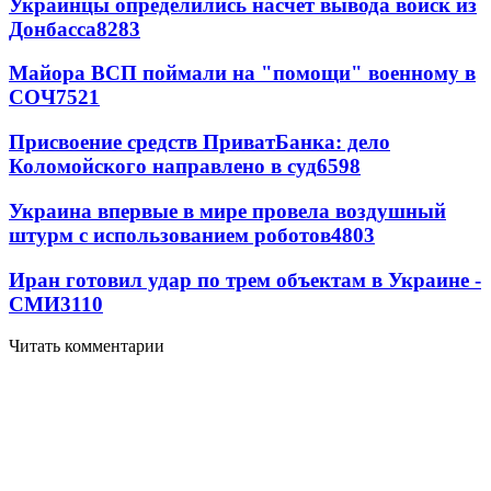
Украинцы определились насчет вывода войск из
Донбасса
8283
Майора ВСП поймали на "помощи" военному в
СОЧ
7521
Присвоение средств ПриватБанка: дело
Коломойского направлено в суд
6598
Украина впервые в мире провела воздушный
штурм с использованием роботов
4803
Иран готовил удар по трем объектам в Украине -
СМИ
3110
Читать комментарии