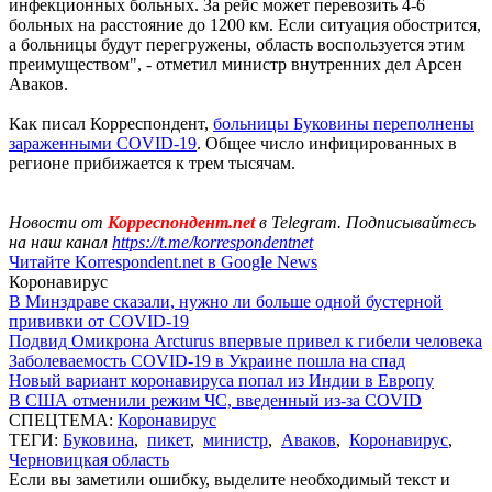
инфекционных больных. За рейс может перевозить 4-6
больных на расстояние до 1200 км. Если ситуация обострится,
а больницы будут перегружены, область воспользуется этим
преимуществом", - отметил министр внутренних дел Арсен
Аваков.
Как писал Корреспондент,
больницы Буковины переполнены
зараженными COVID-19
. Общее число инфицированных в
регионе прибижается к трем тысячам.
Новости от
Корреспондент.net
в Telegram. Подписывайтесь
на наш канал
https://t.me/korrespondentnet
Читайте Korrespondent.net в Google News
Коронавирус
В Минздраве сказали, нужно ли больше одной бустерной
прививки от COVID-19
Подвид Омикрона Arcturus впервые привел к гибели человека
Заболеваемость COVID-19 в Украине пошла на спад
Новый вариант коронавируса попал из Индии в Европу
В США отменили режим ЧС, введенный из-за COVID
СПЕЦТЕМА:
Коронавирус
ТЕГИ:
Буковина
,
пикет
,
министр
,
Аваков
,
Коронавирус
,
Черновицкая область
Если вы заметили ошибку, выделите необходимый текст и