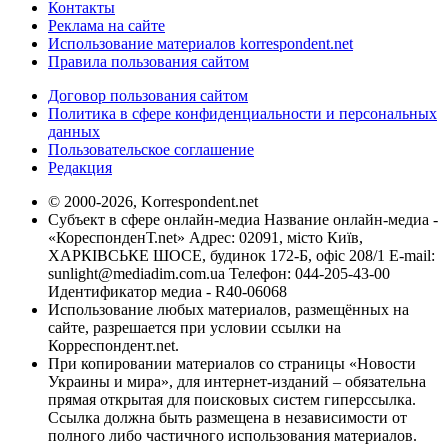
Контакты
Реклама на сайте
Использование материалов korrespondent.net
Правила пользования сайтом
Договор пользования сайтом
Политика в сфере конфиденциальности и персональных
данных
Пользовательское соглашение
Редакция
© 2000-2026, Korrespondent.net
Субъект в сфере онлайн-медиа Название онлайн-медиа -
«КореспонденТ.net» Адрес: 02091, місто Київ,
ХАРКІВСЬКЕ ШОСЕ, будинок 172-Б, офіс 208/1 E-mail:
sunlight@mediadim.com.ua
Телефон: 044-205-43-00
Идентификатор медиа - R40-06068
Использование любых материалов, размещённых на
сайте, разрешается при условии ссылки на
Корреспондент.net.
При копировании материалов со страницы «Новости
Украины и мира», для интернет-изданий – обязательна
прямая открытая для поисковых систем гиперссылка.
Ссылка должна быть размещена в независимости от
полного либо частичного использования материалов.