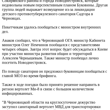
Сокирянского района и города Новоднестровск, которые
недовольны новым перспективным планом Буковины. Другая
группа людей выражает возмущение из-за ликвидации
детского противотуберкулезного санатория Садгора в
Черновцах.
Пикетчикам удалось пообщаться с министром внутренних
дел.
Аваков сообщил, что в Черновицкой ОГА министр Кабинета
министров Олег Немчинов пообщался с представителями
четырех общин. Завтра этот вопрос будет обсуждаться в Киеве
при участии министра развития общин и территорий
Алексеем Чернышевым. Также министр пообещал лично
посетить Новоднестровск.
По поводу санатория он предложил буковинцам пообщаться с
главой МОЗ во время брифинга.
Также в ходе поездки было принято решение направить в
регион вертолет Ми-8 в связи с большим количеством
инфицированных.
"В Черновицкой области на круглосуточное дежурство
заступил санитарный вертолет МВД для транспортировки