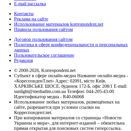
E-mail рассылка
Контакты
Реклама на сайте
Использование материалов korrespondent.net
Правила пользования сайтом
Договор пользования сайтом
Политика в сфере конфиденциальности и персональных
данных
Пользовательское соглашение
Редакция
© 2000-2026, Korrespondent.net
Субъект в сфере онлайн-медиа Название онлайн-медиа -
«КореспонденТ.net» Адрес: 02091, місто Київ,
ХАРКІВСЬКЕ ШОСЕ, будинок 172-Б, офіс 208/1 E-mail:
sunlight@mediadim.com.ua
Телефон: 044-205-43-00
Идентификатор медиа - R40-06068
Использование любых материалов, размещённых на
сайте, разрешается при условии ссылки на
Корреспондент.net.
При копировании материалов со страницы «Новости
Украины и мира», для интернет-изданий – обязательна
прямая открытая для поисковых систем гиперссылка.