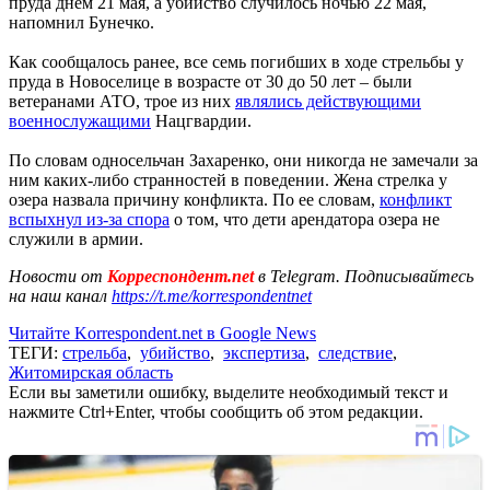
пруда днем 21 мая, а убийство случилось ночью 22 мая,
напомнил Бунечко.
Как сообщалось ранее, все семь погибших в ходе стрельбы у
пруда в Новоселице в возрасте от 30 до 50 лет – были
ветеранами АТО, трое из них
являлись действующими
военнослужащими
Нацгвардии.
По словам односельчан Захаренко, они никогда не замечали за
ним каких-либо странностей в поведении. Жена стрелка у
озера назвала причину конфликта. По ее словам,
конфликт
вспыхнул из-за спора
о том, что дети арендатора озера не
служили в армии.
Новости от
Корреспондент.net
в Telegram. Подписывайтесь
на наш канал
https://t.me/korrespondentnet
Читайте Korrespondent.net в Google News
ТЕГИ:
стрельба
,
убийство
,
экспертиза
,
следствие
,
Житомирская область
Если вы заметили ошибку, выделите необходимый текст и
нажмите Ctrl+Enter, чтобы сообщить об этом редакции.