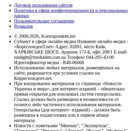
Договор пользования сайтом
Политика в сфере конфиденциальности и персональных
данных
Пользовательское соглашение
Редакция
© 2000-2026, Korrespondent.net
Субъект в сфере онлайн-медиа Название онлайн-медиа -
«КореспонденТ.net» Адрес: 02091, місто Київ,
ХАРКІВСЬКЕ ШОСЕ, будинок 172-Б, офіс 208/1 E-mail:
sunlight@mediadim.com.ua
Телефон: 044-205-43-00
Идентификатор медиа - R40-06068
Использование любых материалов, размещённых на
сайте, разрешается при условии ссылки на
Корреспондент.net.
При копировании материалов со страницы «Новости
Украины и мира», для интернет-изданий – обязательна
прямая открытая для поисковых систем гиперссылка.
Ссылка должна быть размещена в независимости от
полного либо частичного использования материалов.
Гиперссылка (для интернет- изданий) – должна быть
размещена в подзаголовке или в первом абзаце
материала.
Новости с пометками "Мнение", "Экспертиза",
"Заявление", "Регионы", "Деньги", "Власть", "Выборы",