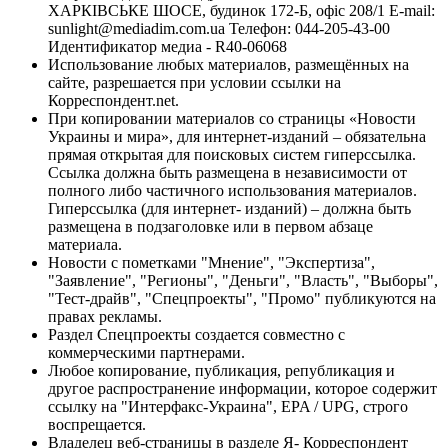
ХАРКІВСЬКЕ ШОСЕ, будинок 172-Б, офіс 208/1 E-mail:
sunlight@mediadim.com.ua
Телефон: 044-205-43-00
Идентификатор медиа - R40-06068
Использование любых материалов, размещённых на
сайте, разрешается при условии ссылки на
Корреспондент.net.
При копировании материалов со страницы «Новости
Украины и мира», для интернет-изданий – обязательна
прямая открытая для поисковых систем гиперссылка.
Ссылка должна быть размещена в независимости от
полного либо частичного использования материалов.
Гиперссылка (для интернет- изданий) – должна быть
размещена в подзаголовке или в первом абзаце
материала.
Новости с пометками "Мнение", "Экспертиза",
"Заявление", "Регионы", "Деньги", "Власть", "Выборы",
"Тест-драйв", "Спецпроекты", "Промо" публикуются на
правах рекламы.
Раздел Спецпроекты создается совместно с
коммерческими партнерами.
Любое копирование, публикация, републикация и
другое распространение информации, которое содержит
ссылку на "Интерфакс-Украина", EPA / UPG, строго
воспрещается.
Владелец веб-страницы в разделе Я- Корреспондент