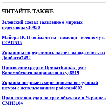
ЧИТАЙТЕ ТАКЖЕ
Зеленский сделал заявление о мирных
переговорах
30950
Майора ВСП поймали на "помощи" военному в
СОЧ
7515
Украинцы определились насчет вывода войск из
Донбасса
7452
Присвоение средств ПриватБанка: дело
Коломойского направлено в суд
6519
Украина впервые в мире провела воздушный
штурм с использованием роботов
4802
Иран готовил удар по трем объектам в Украине -
СМИ
3104