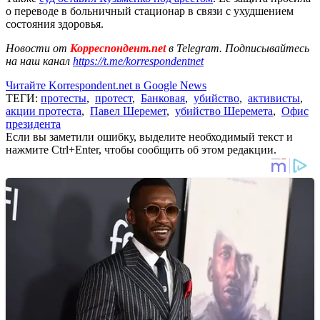
о переводе в больничный стационар в связи с ухудшением
состояния здоровья.
Новости от
Корреспондент.net
в Telegram. Подписывайтесь
на наш канал
https://t.me/korrespondentnet
Читайте Korrespondent.net в Google News
ТЕГИ:
протесты
,
протест
,
Банковая
,
убийство
,
активисты
,
акции протеста
,
Павел Шеремет
,
убийство Шеремета
,
Офис
президента
Если вы заметили ошибку, выделите необходимый текст и
нажмите Ctrl+Enter, чтобы сообщить об этом редакции.