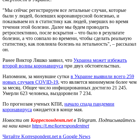
"Мы сейчас регистрируем все летальные случаи, которые
были у людей, болевших коронавирусной болезнью, и
показываем их в статистику как людей, умерших во время
течения этой болезни. Далее мы будем проводить
ретроспективно, после вскрытия – что было в результате
болезни, а что совпало во времени, чтобы сделать реальную
статистику, как повлияла болезнь на летальность", – рассказал
он.
Ранее Виктор Ляшко заявил, что
Украина может избежать
второй волны коронавируса
при двух обстоятельствах.
Напомним, за минувшие сутки
в Украине выявили всего 259
новых случаев COVID-19
, что является минимумом более чем
за месяц. Общее число инфицированных достигло 21 245.
Умерли 623 человека, выздоровели 7 234.
По прогнозам ученых КПИ,
начало спада пандемии
коронавируса
ожидается в конце мая.
Новости от
Корреспондент.net
в Telegram. Подписывайтесь
на наш канал
https://t.me/korrespondentnet
Читайте Korrespondent.net в Google News