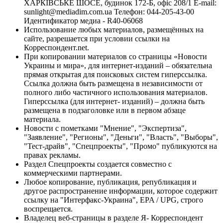
ХАРКІВСЬКЕ ШОСЕ, будинок 172-Б, офіс 208/1 E-mail:
sunlight@mediadim.com.ua
Телефон: 044-205-43-00
Идентификатор медиа - R40-06068
Использование любых материалов, размещённых на
сайте, разрешается при условии ссылки на
Корреспондент.net.
При копировании материалов со страницы «Новости
Украины и мира», для интернет-изданий – обязательна
прямая открытая для поисковых систем гиперссылка.
Ссылка должна быть размещена в независимости от
полного либо частичного использования материалов.
Гиперссылка (для интернет- изданий) – должна быть
размещена в подзаголовке или в первом абзаце
материала.
Новости с пометками "Мнение", "Экспертиза",
"Заявление", "Регионы", "Деньги", "Власть", "Выборы",
"Тест-драйв", "Спецпроекты", "Промо" публикуются на
правах рекламы.
Раздел Спецпроекты создается совместно с
коммерческими партнерами.
Любое копирование, публикация, републикация и
другое распространение информации, которое содержит
ссылку на "Интерфакс-Украина", EPA / UPG, строго
воспрещается.
Владелец веб-страницы в разделе Я- Корреспондент