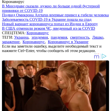
Коронавирус
В Минздраве сказали, нужно ли больше одной бустерной
прививки от COVID-19
Подвид Омикрона Arcturus впервые привел к гибели человека
Заболеваемость COVID-19 в Украине пошла на спад
Новый вариант коронавируса попал из Индии в Европу
В США отменили режим ЧС, введенный из-за COVID
СПЕЦТЕМА:
Коронавирус
ТЕГИ:
Украина
,
эпидемия
,
пандемия
,
смертность
,
Ляшко
,
заражение
,
Коронавирус
,
Коронавирус в Украине
Если вы заметили ошибку, выделите необходимый текст и
нажмите Ctrl+Enter, чтобы сообщить об этом редакции.