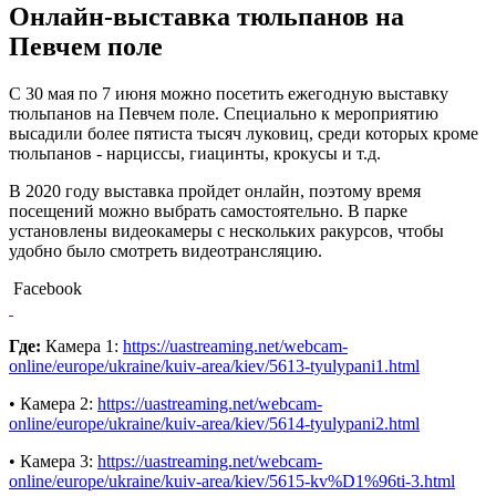
Онлайн-выставка тюльпанов на
Певчем поле
С 30 мая по 7 июня можно посетить ежегодную выставку
тюльпанов на Певчем поле. Специально к мероприятию
высадили более пятиста тысяч луковиц, среди которых кроме
тюльпанов - нарциссы, гиацинты, крокусы и т.д.
В 2020 году выставка пройдет онлайн, поэтому время
посещений можно выбрать самостоятельно. В парке
установлены видеокамеры с нескольких ракурсов, чтобы
удобно было смотреть видеотрансляцию.
Facebook
Где:
Камера 1:
https://uastreaming.net/webcam-
online/europe/ukraine/kuiv-area/kiev/5613-tyulypani1.html
• Камера 2:
https://uastreaming.net/webcam-
online/europe/ukraine/kuiv-area/kiev/5614-tyulypani2.html
• Камера 3:
https://uastreaming.net/webcam-
online/europe/ukraine/kuiv-area/kiev/5615-kv%D1%96ti-3.html