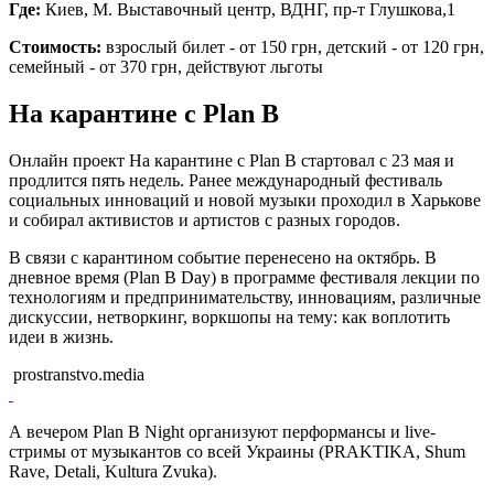
Где:
Киев, М. Выставочный центр, ВДНГ, пр-т Глушкова,1
Стоимость:
взрослый билет - от 150 грн, детский - от 120 грн,
семейный - от 370 грн, действуют льготы
На карантине с Plan B
Онлайн проект На карантине с Plan B стартовал с 23 мая и
продлится пять недель. Ранее международный фестиваль
социальных инноваций и новой музыки проходил в Харькове
и собирал активистов и артистов с разных городов.
В связи с карантином событие перенесено на октябрь. В
дневное время (Plan B Day) в программе фестиваля лекции по
технологиям и предпринимательству, инновациям, различные
дискуссии, нетворкинг, воркшопы на тему: как воплотить
идеи в жизнь.
prostranstvo.media
А вечером Plan B Night организуют перформансы и live-
стримы от музыкантов со всей Украины (PRAKTIKA, Shum
Rave, Detali, Kultura Zvuka).