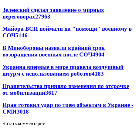
Зеленский сделал заявление о мирных
переговорах
27963
Майора ВСП поймали на "помощи" военному в
СОЧ
5146
В Минобороны назвали крайний срок
возвращения военных после СОЧ
4904
Украина впервые в мире провела воздушный
штурм с использованием роботов
4183
Правительство приняло изменения по отсрочке
от мобилизации
3617
Иран готовил удар по трем объектам в Украине -
СМИ
3018
Читать комментарии