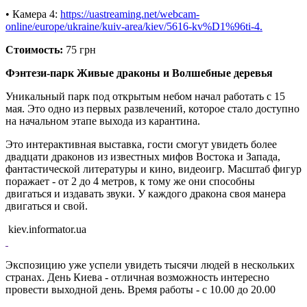
• Камера 4:
https://uastreaming.net/webcam-
online/europe/ukraine/kuiv-area/kiev/5616-kv%D1%96ti-4.
Стоимость:
75 грн
Фэнтези-парк Живые драконы и Волшебные деревья
Уникальный парк под открытым небом начал работать с 15
мая. Это одно из первых развлечений, которое стало доступно
на начальном этапе выхода из карантина.
Это интерактивная выставка, гости смогут увидеть более
двадцати драконов из известных мифов Востока и Запада,
фантастической литературы и кино, видеоигр. Масштаб фигур
поражает - от 2 до 4 метров, к тому же они способны
двигаться и издавать звуки. У каждого дракона своя манера
двигаться и свой.
kiev.informator.ua
Экспозицию уже успели увидеть тысячи людей в нескольких
странах. День Киева - отличная возможность интересно
провести выходной день. Время работы - с 10.00 до 20.00