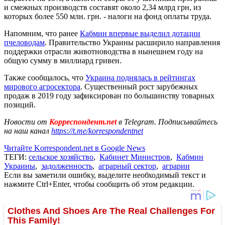
и смежных производств составят около 2,34 млрд грн, из
которых более 550 млн. грн. - налоги на фонд оплаты труда.
Напомним, что ранее
Кабмин впервые выделил дотации
пчеловодам
. Правительство Украины расширило направления
поддержки отрасли животноводства в нынешнем году на
общую сумму в миллиард гривен.
Также сообщалось, что
Украина поднялась в рейтингах
мирового агросектора
. Существенный рост зарубежных
продаж в 2019 году зафиксирован по большинству товарных
позиций.
Новости от
Корреспондент.net
в Telegram. Подписывайтесь
на наш канал
https://t.me/korrespondentnet
Читайте Korrespondent.net в Google News
ТЕГИ:
сельское хозяйство
,
Кабинет Министров
,
Кабмин
Украины
,
задолженность
,
аграрный сектор
,
аграрии
Если вы заметили ошибку, выделите необходимый текст и
нажмите Ctrl+Enter, чтобы сообщить об этом редакции.