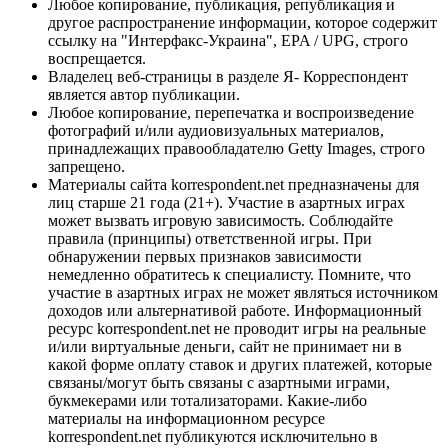
Любое копирование, публикация, републикация и
другое распространение информации, которое содержит
ссылку на "Интерфакс-Украина", EPA / UPG, строго
воспрещается.
Владелец веб-страницы в разделе Я- Корреспондент
является автор публикации.
Любое копирование, перепечатка и воспроизведение
фотографий и/или аудиовизуальных материалов,
принадлежащих правообладателю Getty Images, строго
запрещено.
Материалы сайта korrespondent.net предназначены для
лиц старше 21 года (21+). Участие в азартных играх
может вызвать игровую зависимость. Соблюдайте
правила (принципы) ответственной игры. При
обнаружении первых признаков зависимости
немедленно обратитесь к специалисту. Помните, что
участие в азартных играх не может являться источником
доходов или альтернативой работе. Информационный
ресурс korrespondent.net не проводит игры на реальные
и/или виртуальные деньги, сайт не принимает ни в
какой форме оплату ставок и других платежей, которые
связаны/могут быть связаны с азартными играми,
букмекерами или тотализаторами. Какие-либо
материалы на информационном ресурсе
korrespondent.net публикуются исключительно в