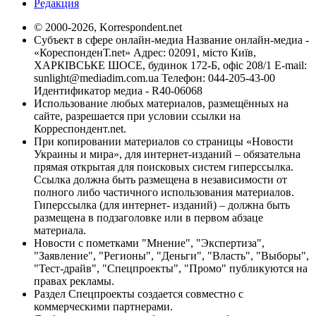
Редакция
© 2000-2026, Korrespondent.net
Субъект в сфере онлайн-медиа Название онлайн-медиа -
«КореспонденТ.net» Адрес: 02091, місто Київ,
ХАРКІВСЬКЕ ШОСЕ, будинок 172-Б, офіс 208/1 E-mail:
sunlight@mediadim.com.ua
Телефон: 044-205-43-00
Идентификатор медиа - R40-06068
Использование любых материалов, размещённых на
сайте, разрешается при условии ссылки на
Корреспондент.net.
При копировании материалов со страницы «Новости
Украины и мира», для интернет-изданий – обязательна
прямая открытая для поисковых систем гиперссылка.
Ссылка должна быть размещена в независимости от
полного либо частичного использования материалов.
Гиперссылка (для интернет- изданий) – должна быть
размещена в подзаголовке или в первом абзаце
материала.
Новости с пометками "Мнение", "Экспертиза",
"Заявление", "Регионы", "Деньги", "Власть", "Выборы",
"Тест-драйв", "Спецпроекты", "Промо" публикуются на
правах рекламы.
Раздел Спецпроекты создается совместно с
коммерческими партнерами.