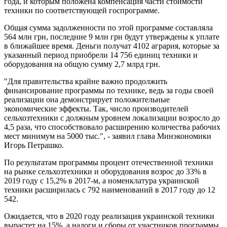
года, и которым положена компенсация части стоимости
техники по соответствующей госпрограмме.
Общая сумма задолженности по этой программе составляла
564 млн грн, последние 9 млн грн будут утверждены к уплате
в ближайшее время. Деньги получат 4102 агрария, которые за
указанный период приобрели 14 756 единиц техники и
оборудования на общую сумму 2,7 млрд грн.
"Для правительства крайне важно продолжить
финансирование программы по технике, ведь за годы своей
реализации она демонстрирует положительные
экономические эффекты. Так, число производителей
сельхозтехники с должным уровнем локализации возросло до
4,5 раза, что способствовало расширению количества рабочих
мест минимум на 5000 тыс.", - заявил глава Минэкономики
Игорь Петрашко.
По результатам программы процент отечественной техники
на рынке сельхозтехники и оборудования возрос до 33% в
2019 году с 15,2% в 2017-м, а номенклатура украинской
техники расширилась с 792 наименований в 2017 году до 12
542.
Ожидается, что в 2020 году реализация украинской техники
вырастет на 15%, а налоги и сборы от участников программы