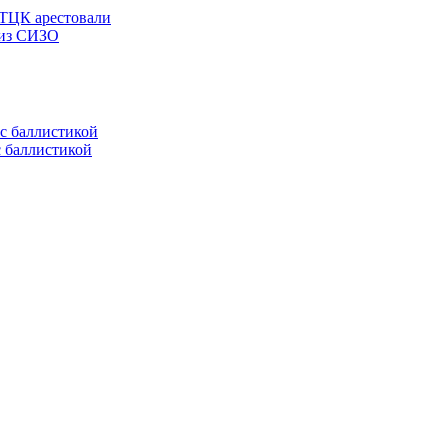
 ТЦК арестовали
 из СИЗО
с баллистикой