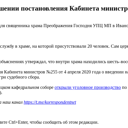
шении постановления Кабинета министро
н для священника храма Преображения Господня УПЦ МП в Ивано
 службу в храме, на которой присутствовали 20 человек. Сам ц
объяснениях утверждал, что внутри храма находились шесть–вос
 Кабинета министров №255 от 4 апреля 2020 года о введении н
грн судебного сбора.
оицком кафедральном соборе
открыли уголовное производство
по 
).
а наш канал
https://t.me/korrespondentnet
те Ctrl+Enter, чтобы сообщить об этом редакции.