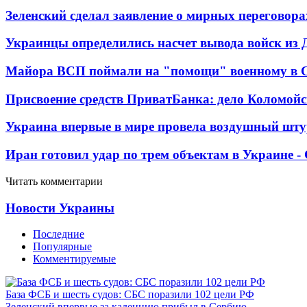
Зеленский сделал заявление о мирных переговора
Украинцы определились насчет вывода войск из 
Майора ВСП поймали на "помощи" военному в
Присвоение средств ПриватБанка: дело Коломойс
Украина впервые в мире провела воздушный шту
Иран готовил удар по трем объектам в Украине 
Читать комментарии
Новости Украины
Последние
Популярные
Комментируемые
База ФСБ и шесть судов: СБС поразили 102 цели РФ
Зеленский впервые за каденцию прибыл в Сербию