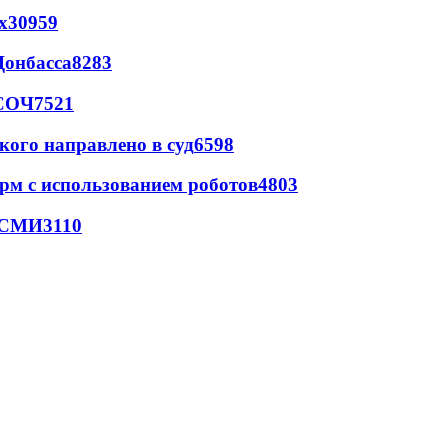
х
30959
Донбасса
8283
 СОЧ
7521
кого направлено в суд
6598
рм с использованием роботов
4803
- СМИ
3110