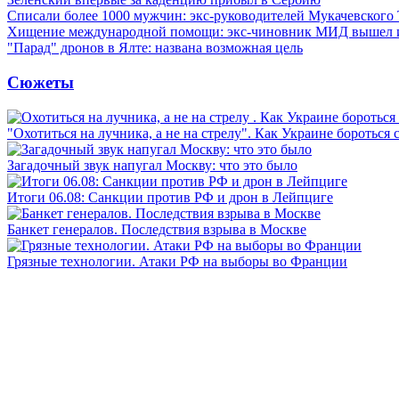
Списали более 1000 мужчин: экс-руководителей Мукачевского
Хищение международной помощи: экс-чиновник МИД вышел
"Парад" дронов в Ялте: названа возможная цель
Сюжеты
"Охотиться на лучника, а не на стрелу". Как Украине бороться 
Загадочный звук напугал Москву: что это было
Итоги 06.08: Санкции против РФ и дрон в Лейпциге
Банкет генералов. Последствия взрыва в Москве
Грязные технологии. Атаки РФ на выборы во Франции