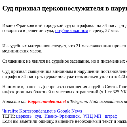
Суд признал церковнослужителя в нару
Ивано-Франковский городской суд оштрафовал на 34 тыс. гр
говорится в решении суда,
опубликованном
в среду, 27 мая.
Из судебных материалов следует, что 21 мая священник провел
медицинских масок.
Священник не явился на судебное заседание, но в письменных 
Суд признал священника виновным в нарушении постановления
штрафа в 34 тыс грн. церковнослужитель должен уплатить 420 
Напомним, ранее в Днепре из-за скопления людей в Свято-Тр
инфекционных болезней и массовых отравлений (ч.1 ст.325 УК
Новости от
Корреспондент.net
в Telegram. Подписывайтесь н
Читайте Korrespondent.net в Google News
ТЕГИ:
церковь
,
суд
,
Ивано-Франковск
,
УПЦ МП
,
штраф
Если вы заметили ошибку, выделите необходимый текст и нажми