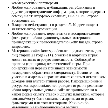
коммерческими партнерами.
Любое копирование, публикация, републикация и
другое распространение информации, которое содержит
ссылку на "Интерфакс-Украина", EPA / UPG, строго
воспрещается.
Владелец веб-страницы в разделе Я- Корреспондент
является автор публикации.
Любое копирование, перепечатка и воспроизведение
фотографий и/или аудиовизуальных материалов,
принадлежащих правообладателю Getty Images, строго
запрещено.
Материалы сайта korrespondent.net предназначены для
лиц старше 21 года (21+). Участие в азартных играх
может вызвать игровую зависимость. Соблюдайте
правила (принципы) ответственной игры. При
обнаружении первых признаков зависимости
немедленно обратитесь к специалисту. Помните, что
участие в азартных играх не может являться источником
доходов или альтернативой работе. Информационный
ресурс korrespondent.net не проводит игры на реальные
и/или виртуальные деньги, сайт не принимает ни в
какой форме оплату ставок и других платежей, которые
связаны/могут быть связаны с азартными играми,
букмекерами или тотализаторами. Какие-либо
материалы на информационном ресурсе