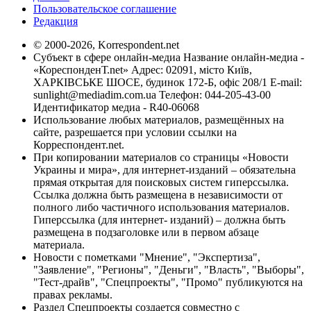
Пользовательское соглашение
Редакция
© 2000-2026, Korrespondent.net
Субъект в сфере онлайн-медиа Название онлайн-медиа -
«КореспонденТ.net» Адрес: 02091, місто Київ,
ХАРКІВСЬКЕ ШОСЕ, будинок 172-Б, офіс 208/1 E-mail:
sunlight@mediadim.com.ua
Телефон: 044-205-43-00
Идентификатор медиа - R40-06068
Использование любых материалов, размещённых на
сайте, разрешается при условии ссылки на
Корреспондент.net.
При копировании материалов со страницы «Новости
Украины и мира», для интернет-изданий – обязательна
прямая открытая для поисковых систем гиперссылка.
Ссылка должна быть размещена в независимости от
полного либо частичного использования материалов.
Гиперссылка (для интернет- изданий) – должна быть
размещена в подзаголовке или в первом абзаце
материала.
Новости с пометками "Мнение", "Экспертиза",
"Заявление", "Регионы", "Деньги", "Власть", "Выборы",
"Тест-драйв", "Спецпроекты", "Промо" публикуются на
правах рекламы.
Раздел Спецпроекты создается совместно с