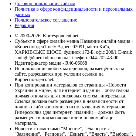
Договор пользования сайтом
Политика в сфере конфиденциальности и персональных
данных
Пользовательское соглашение
Редакция
© 2000-2026, Korrespondent.net
Субъект в сфере онлайн-медиа Название онлайн-медиа -
«КореспонденТ.net» Адрес: 02091, місто Київ,
ХАРКІВСЬКЕ ШОСЕ, будинок 172-Б, офіс 208/1 E-mail:
sunlight@mediadim.com.ua
Телефон: 044-205-43-00
Идентификатор медиа - R40-06068
Использование любых материалов, размещённых на
сайте, разрешается при условии ссылки на
Корреспондент.net.
При копировании материалов со страницы «Новости
Украины и мира», для интернет-изданий – обязательна
прямая открытая для поисковых систем гиперссылка.
Ссылка должна быть размещена в независимости от
полного либо частичного использования материалов.
Гиперссылка (для интернет- изданий) – должна быть
размещена в подзаголовке или в первом абзаце
материала.
Новости с пометками "Мнение", "Экспертиза",
"Заявление", "Регионы", "Деньги", "Власть", "Выборы",