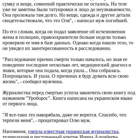
сумку и вещи, сомнений практически не осталось. На теле
уже не заметны были татуировки и лицо до неузнаваемости.
Она пролежала там долго. Но вещи, одежда и другие детали
свидетельствовали, что это Оля", - написал муж погибшей.
По его словам, когда он подал заявление об исчезновении
жены в полицию, правоохранители больше недели только
проверяли ее имя в базе данных. Однако когда нашли тело, то
он увидел их заинтересованность в расследовании.
"Расследование причин смерти только началось, но зная ее
поведение последние несколько лет, медицинский диагноз и
знаки, которые она подала, когда ушла... Она собралась.
Попрощалась. И ушла. О причинах я буду думать всю свою
жизнь", - сообщил мужчина.
Журналистка перед смертью успела закончить свою книгу под
названием "Уроборос". Книга написана на украинском языке
от первого лица.
"Я все-таки это накорябала, даже не верится. Спасибо, что
терпели меня", - процитировал Олю муж.
Напомним,
умерла известная украинская журналистка
,
телеведущая и ресторанный критик Ирина Алцибеева.