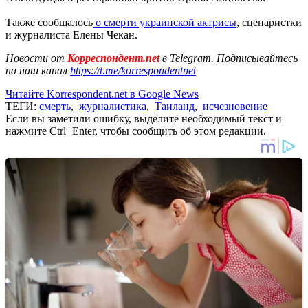
Также сообщалось
о смерти украинской актрисы
, сценаристки
и журналиста Елены Чекан.
Новости от
Корреспондент.net
в Telegram. Подписывайтесь
на наш канал
https://t.me/korrespondentnet
Читайте Korrespondent.net в Google News
ТЕГИ:
смерть
,
журналистика
,
Таиланд
,
исчезновение
Если вы заметили ошибку, выделите необходимый текст и
нажмите Ctrl+Enter, чтобы сообщить об этом редакции.