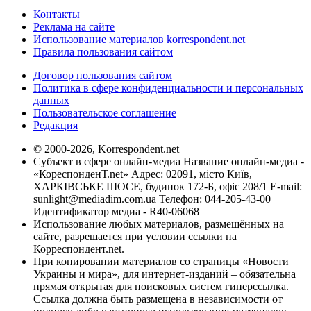
Контакты
Реклама на сайте
Использование материалов korrespondent.net
Правила пользования сайтом
Договор пользования сайтом
Политика в сфере конфиденциальности и персональных
данных
Пользовательское соглашение
Редакция
© 2000-2026, Korrespondent.net
Субъект в сфере онлайн-медиа Название онлайн-медиа -
«КореспонденТ.net» Адрес: 02091, місто Київ,
ХАРКІВСЬКЕ ШОСЕ, будинок 172-Б, офіс 208/1 E-mail:
sunlight@mediadim.com.ua
Телефон: 044-205-43-00
Идентификатор медиа - R40-06068
Использование любых материалов, размещённых на
сайте, разрешается при условии ссылки на
Корреспондент.net.
При копировании материалов со страницы «Новости
Украины и мира», для интернет-изданий – обязательна
прямая открытая для поисковых систем гиперссылка.
Ссылка должна быть размещена в независимости от