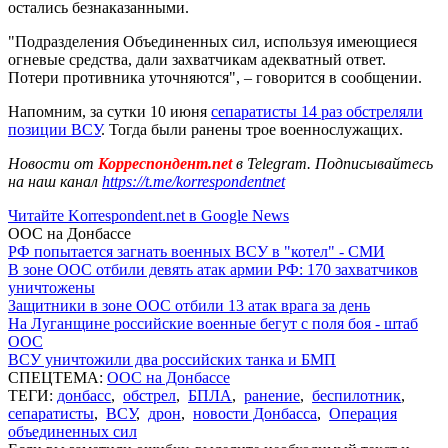
остались безнаказанными.
"Подразделения Объединенных сил, используя имеющиеся
огневые средства, дали захватчикам адекватный ответ.
Потери противника уточняются", – говорится в сообщении.
Напомним, за сутки 10 июня
сепаратисты 14 раз обстреляли
позиции ВСУ
. Тогда были ранены трое военнослужащих.
Новости от
Корреспондент.net
в Telegram. Подписывайтесь
на наш канал
https://t.me/korrespondentnet
Читайте Korrespondent.net в Google News
ООС на Донбассе
РФ попытается загнать военных ВСУ в "котел" - СМИ
В зоне ООС отбили девять атак армии РФ: 170 захватчиков
уничтожены
Защитники в зоне ООС отбили 13 атак врага за день
На Луганщине российские военные бегут с поля боя - штаб
ООС
ВСУ уничтожили два российских танка и БМП
СПЕЦТЕМА:
ООС на Донбассе
ТЕГИ:
донбасс
,
обстрел
,
БПЛА
,
ранение
,
беспилотник
,
сепаратисты
,
ВСУ
,
дрон
,
новости Донбасса
,
Операция
объединенных сил