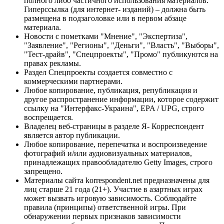
полного либо частичного использования материалов.
Гиперссылка (для интернет- изданий) – должна быть
размещена в подзаголовке или в первом абзаце
материала.
Новости с пометками "Мнение", "Экспертиза",
"Заявление", "Регионы", "Деньги", "Власть", "Выборы",
"Тест-драйв", "Спецпроекты", "Промо" публикуются на
правах рекламы.
Раздел Спецпроекты создается совместно с
коммерческими партнерами.
Любое копирование, публикация, републикация и
другое распространение информации, которое содержит
ссылку на "Интерфакс-Украина", EPA / UPG, строго
воспрещается.
Владелец веб-страницы в разделе Я- Корреспондент
является автор публикации.
Любое копирование, перепечатка и воспроизведение
фотографий и/или аудиовизуальных материалов,
принадлежащих правообладателю Getty Images, строго
запрещено.
Материалы сайта korrespondent.net предназначены для
лиц старше 21 года (21+). Участие в азартных играх
может вызвать игровую зависимость. Соблюдайте
правила (принципы) ответственной игры. При
обнаружении первых признаков зависимости