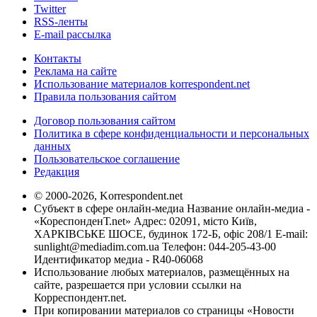
Twitter
RSS-ленты
E-mail рассылка
Контакты
Реклама на сайте
Использование материалов korrespondent.net
Правила пользования сайтом
Договор пользования сайтом
Политика в сфере конфиденциальности и персональных
данных
Пользовательское соглашение
Редакция
© 2000-2026, Korrespondent.net
Субъект в сфере онлайн-медиа Название онлайн-медиа -
«КореспонденТ.net» Адрес: 02091, місто Київ,
ХАРКІВСЬКЕ ШОСЕ, будинок 172-Б, офіс 208/1 E-mail:
sunlight@mediadim.com.ua
Телефон: 044-205-43-00
Идентификатор медиа - R40-06068
Использование любых материалов, размещённых на
сайте, разрешается при условии ссылки на
Корреспондент.net.
При копировании материалов со страницы «Новости