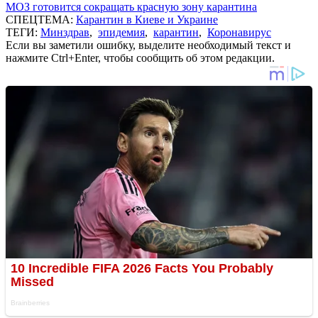
МОЗ готовится сокращать красную зону карантина
СПЕЦТЕМА:
Карантин в Киеве и Украине
ТЕГИ:
Минздрав
,
эпидемия
,
карантин
,
Коронавирус
Если вы заметили ошибку, выделите необходимый текст и
нажмите Ctrl+Enter, чтобы сообщить об этом редакции.