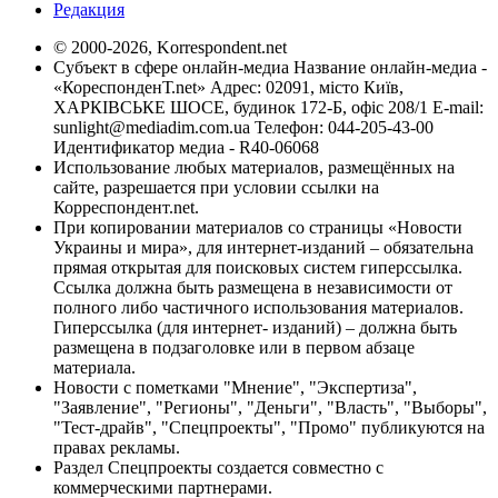
Редакция
© 2000-2026, Korrespondent.net
Субъект в сфере онлайн-медиа Название онлайн-медиа -
«КореспонденТ.net» Адрес: 02091, місто Київ,
ХАРКІВСЬКЕ ШОСЕ, будинок 172-Б, офіс 208/1 E-mail:
sunlight@mediadim.com.ua
Телефон: 044-205-43-00
Идентификатор медиа - R40-06068
Использование любых материалов, размещённых на
сайте, разрешается при условии ссылки на
Корреспондент.net.
При копировании материалов со страницы «Новости
Украины и мира», для интернет-изданий – обязательна
прямая открытая для поисковых систем гиперссылка.
Ссылка должна быть размещена в независимости от
полного либо частичного использования материалов.
Гиперссылка (для интернет- изданий) – должна быть
размещена в подзаголовке или в первом абзаце
материала.
Новости с пометками "Мнение", "Экспертиза",
"Заявление", "Регионы", "Деньги", "Власть", "Выборы",
"Тест-драйв", "Спецпроекты", "Промо" публикуются на
правах рекламы.
Раздел Спецпроекты создается совместно с
коммерческими партнерами.