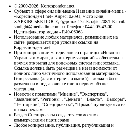
© 2000-2026, Korrespondent.net
Субъект в сфере онлайн-медиа Название онлайн-медиа -
«КореспонденТ.net» Адрес: 02091, місто Київ,
ХАРКІВСЬКЕ ШОСЕ, будинок 172-Б, офіс 208/1 E-mail:
sunlight@mediadim.com.ua
Телефон: 044-205-43-00
Идентификатор медиа - R40-06068
Использование любых материалов, размещённых на
сайте, разрешается при условии ссылки на
Корреспондент.net.
При копировании материалов со страницы «Новости
Украины и мира», для интернет-изданий – обязательна
прямая открытая для поисковых систем гиперссылка.
Ссылка должна быть размещена в независимости от
полного либо частичного использования материалов.
Гиперссылка (для интернет- изданий) – должна быть
размещена в подзаголовке или в первом абзаце
материала.
Новости с пометками "Мнение", "Экспертиза",
"Заявление", "Регионы", "Деньги", "Власть", "Выборы",
"Тест-драйв", "Спецпроекты", "Промо" публикуются на
правах рекламы.
Раздел Спецпроекты создается совместно с
коммерческими партнерами.
Любое копирование, публикация, републикация и